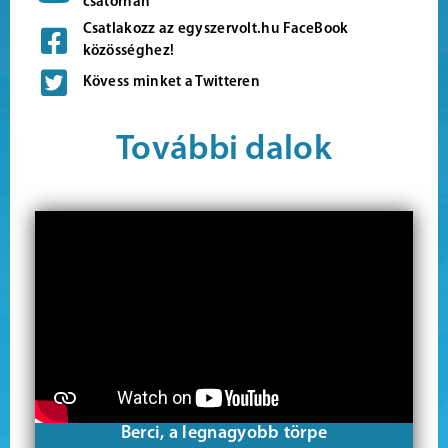
csatornán
Csatlakozz az egyszervolt.hu FaceBook
közösséghez!
Kövess minket a Twitteren
További dalok
Berci, a legnagyobb törpe