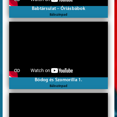
Babtársulat – Óriásbábok
Bábszínpad
Bódog és Szomorilla 1.
Bábszínpad