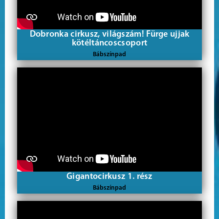
Dobronka cirkusz, világszám! Fürge ujjak
kötéltáncoscsoport
Bábszínpad
Gigantocirkusz 1. rész
Bábszínpad