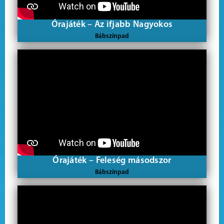
Órajáték – Az ifjabb Nagyokos
Bábszínpad
Órajáték – Feleség másodszor
Bábszínpad