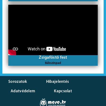
Zsigaföstő fest
Bábszínpad
Sorozatok
Hibajelentés
Adatvédelem
Kapcsolat