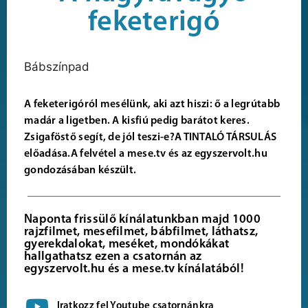
feketerigó
Bábszínpad
A feketerigóról mesélünk, aki azt hiszi: ő a legrútabb
madár a ligetben. A kisfiú pedig barátot keres.
Zsigaföstő segít, de jól teszi-e?A TINTALÓ TÁRSULÁS
előadása.A felvétel a mese.tv és az egyszervolt.hu
gondozásában készült.
Naponta frissülő kínálatunkban majd 1000
rajzfilmet, mesefilmet, bábfilmet, láthatsz,
gyerekdalokat, meséket, mondókákat
hallgathatsz ezen a csatornán az
egyszervolt.hu és a mese.tv kínálatából!
Iratkozz fel Youtube csatornánkra