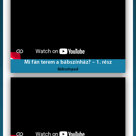
Mi fán terem a bábszínház? – 1. rész
Bábszínpad