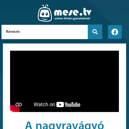
A nagyravágyó