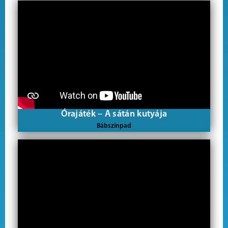
Órajáték – A sátán kutyája
Bábszínpad