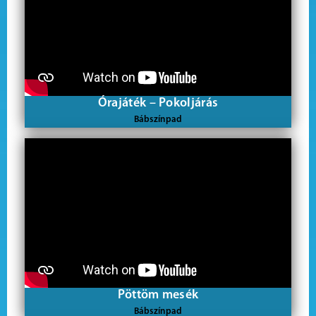
Órajáték – Pokoljárás
Bábszínpad
Pöttöm mesék
Bábszínpad