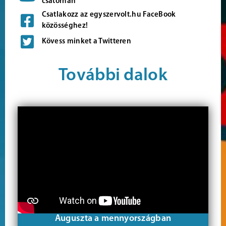
csatornán
Csatlakozz az egyszervolt.hu FaceBook
közösséghez!
Kövess minket a Twitteren
További dalok
Auguszta a mennyországban