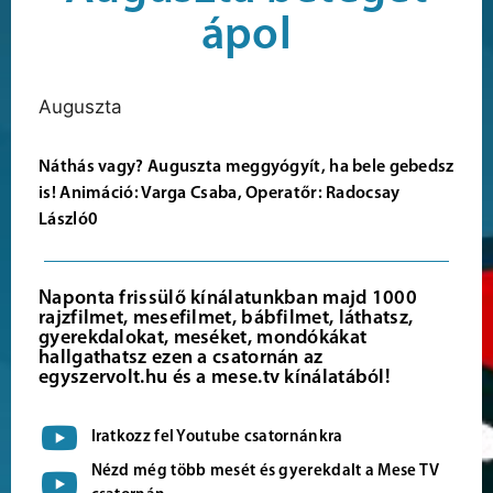
ápol
Auguszta
Náthás vagy? Auguszta meggyógyít, ha bele gebedsz
is! Animáció: Varga Csaba, Operatőr: Radocsay
László0
Naponta frissülő kínálatunkban majd 1000
rajzfilmet, mesefilmet, bábfilmet, láthatsz,
gyerekdalokat, meséket, mondókákat
hallgathatsz ezen a csatornán az
egyszervolt.hu és a mese.tv kínálatából!
Iratkozz fel Youtube csatornánkra
Nézd még több mesét és gyerekdalt a Mese TV