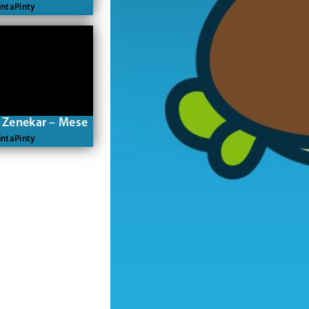
ntaPinty
 Zenekar – Mese
ntaPinty