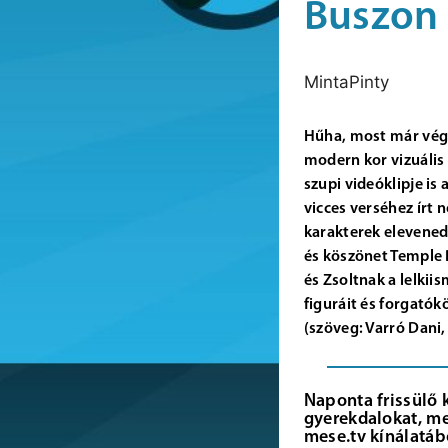
Buszon
MintaPinty
Hűha, most már végk
modern kor vizuális
szupi videóklipje i
vicces verséhez írt 
karakterek elevened
és köszönet Temple 
és Zsoltnak a lelkii
figuráit és forgató
(szöveg: Varró Dani
Naponta frissülő 
gyerekdalokat, me
mese.tv kínálatáb