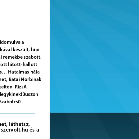
 idomulva a
ával készült, hipi-
ni remekbe szabott,
ott látott-hallott
 is… Hatalmas hála
met, Bátai Norbinak
kelteni RizsA
indegykinek!Buszon
 Szabolcs0
t, láthatsz,
szervolt.hu és a