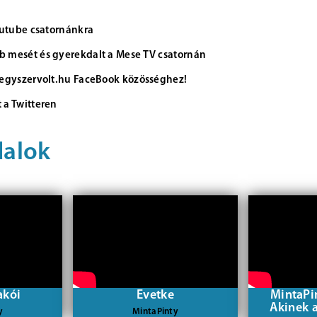
Youtube csatornánkra
 mesét és gyerekdalt a Mese TV csatornán
 egyszervolt.hu FaceBook közösséghez!
 a Twitteren
dalok
akói
Evetke
MintaPi
Akinek 
y
MintaPinty