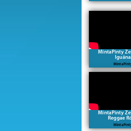
MintaPinty Ze
Iguána
MintaPint
MintaPinty Ze
Reggae R
MintaPint