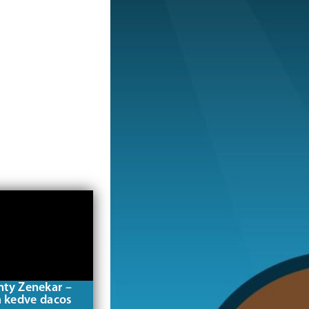
nty Zenekar –
a kedve dacos