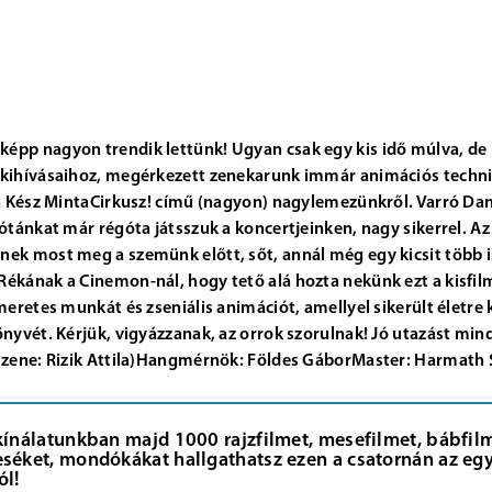
épp nagyon trendik lettünk! Ugyan csak egy kis idő múlva, de
 kihívásaihoz, megérkezett zenekarunk immár animációs technik
s a Kész MintaCirkusz! című (nagyon) nagylemezünkről. Varró Da
nótánkat már régóta játsszuk a koncertjeinken, nagy sikerrel. Az 
nek most meg a szemünk előtt, sőt, annál még egy kicsit több
Rékának a Cinemon-nál, hogy tető alá hozta nekünk ezt a kisfil
smeretes munkát és zseniális animációt, amellyel sikerült életre 
könyvét. Kérjük, vigyázzanak, az orrok szorulnak! Jó utazást m
, zene: Rizik Attila)Hangmérnök: Földes GáborMaster: Harmath
kínálatunkban majd 1000 rajzfilmet, mesefilmet, bábfilme
séket, mondókákat hallgathatsz ezen a csatornán az egy
ól!