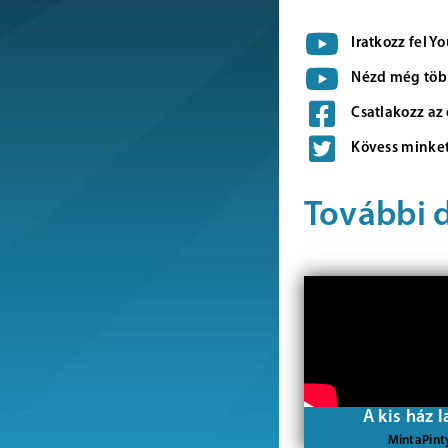
Iratkozz fel 
Nézd még több
Csatlakozz az
Kövess minket
További 
A kis ház l
MintaPint