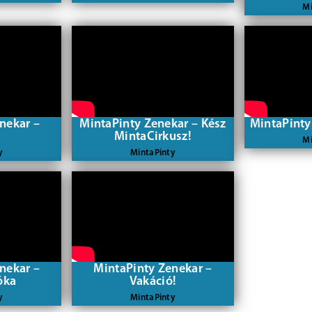
Mi
nekar –
MintaPinty Zenekar – Kész
MintaPinty
MintaCirkusz!
Mi
y
MintaPinty
nekar –
MintaPinty Zenekar –
óka
Vakáció!
y
MintaPinty