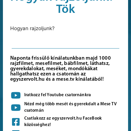
Tök
Hogyan rajzoljunk?
Naponta frissülő kínálatunkban majd 1000
rajzfilmet, mesefilmet, bábfilmet, láthatsz,
gyerekdalokat, meséket, mondókákat
hallgathatsz ezen a csatornán az
egyszervolt.hu és a mese.tv kínálatából!
Iratkozz fel Youtube csatornánkra
Nézd még több mesét és gyerekdalt a Mese TV
csatornán
Csatlakozz az egyszervolt.hu FaceBook
közösséghez!