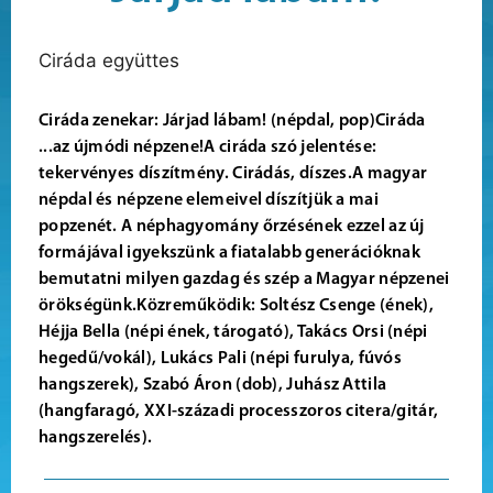
Ciráda együttes
Ciráda zenekar: Járjad lábam! (népdal, pop)Ciráda
...az újmódi népzene!A ciráda szó jelentése:
tekervényes díszítmény. Cirádás, díszes.A magyar
népdal és népzene elemeivel díszítjük a mai
popzenét. A néphagyomány őrzésének ezzel az új
formájával igyekszünk a fiatalabb generációknak
bemutatni milyen gazdag és szép a Magyar népzenei
örökségünk.Közreműködik: Soltész Csenge (ének),
Héjja Bella (népi ének, tárogató), Takács Orsi (népi
hegedű/vokál), Lukács Pali (népi furulya, fúvós
hangszerek), Szabó Áron (dob), Juhász Attila
(hangfaragó, XXI-századi processzoros citera/gitár,
hangszerelés).