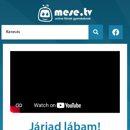
Járjad lábam!