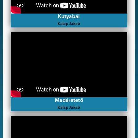
Kutyabál
Kalap Jakab
Madáretető
Kalap Jakab