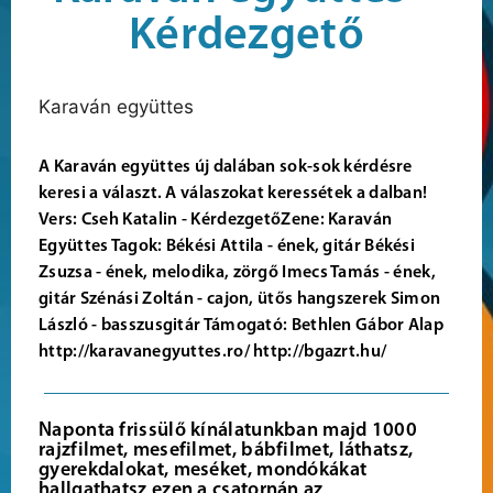
Kérdezgető
Karaván együttes
A Karaván együttes új dalában sok-sok kérdésre
keresi a választ. A válaszokat keressétek a dalban!
Vers: Cseh Katalin - KérdezgetőZene: Karaván
Együttes Tagok: Békési Attila - ének, gitár Békési
Zsuzsa - ének, melodika, zörgő Imecs Tamás - ének,
gitár Szénási Zoltán - cajon, ütős hangszerek Simon
László - basszusgitár Támogató: Bethlen Gábor Alap
http://karavanegyuttes.ro/ http://bgazrt.hu/
Naponta frissülő kínálatunkban majd 1000
rajzfilmet, mesefilmet, bábfilmet, láthatsz,
gyerekdalokat, meséket, mondókákat
hallgathatsz ezen a csatornán az