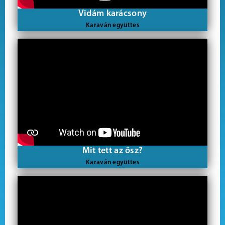
Vidám karácsony
Karaván együttes
Mit tett az ősz?
Karaván együttes