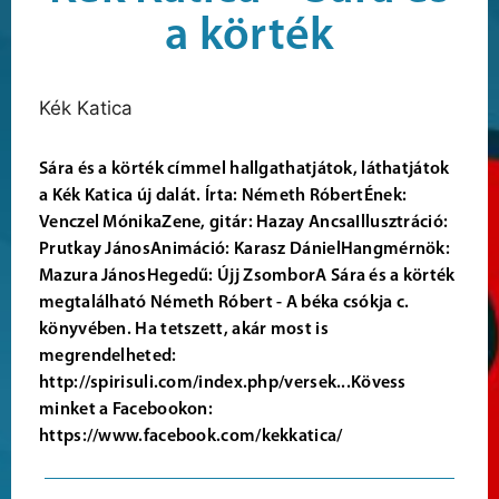
a körték
Kék Katica
Sára és a körték címmel hallgathatjátok, láthatjátok
a Kék Katica új dalát. Írta: Németh RóbertÉnek:
Venczel MónikaZene, gitár: Hazay AncsaIllusztráció:
Prutkay JánosAnimáció: Karasz DánielHangmérnök:
Mazura JánosHegedű: Újj ZsomborA Sára és a körték
megtalálható Németh Róbert - A béka csókja c.
könyvében. Ha tetszett, akár most is
megrendelheted:
http://spirisuli.com/index.php/versek...Kövess
minket a Facebookon:
https://www.facebook.com/kekkatica/