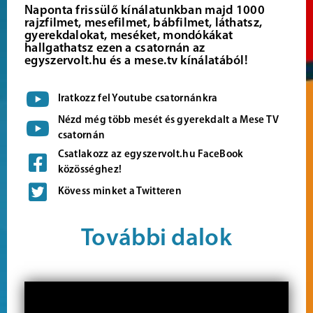
Naponta frissülő kínálatunkban majd 1000
rajzfilmet, mesefilmet, bábfilmet, láthatsz,
gyerekdalokat, meséket, mondókákat
hallgathatsz ezen a csatornán az
egyszervolt.hu és a mese.tv kínálatából!
Iratkozz fel Youtube csatornánkra
Nézd még több mesét és gyerekdalt a Mese TV
csatornán
Csatlakozz az egyszervolt.hu FaceBook
közösséghez!
Kövess minket a Twitteren
További dalok