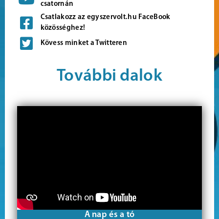
csatornán
Csatlakozz az egyszervolt.hu FaceBook
közösséghez!
Kövess minket a Twitteren
További dalok
A nap és a tó