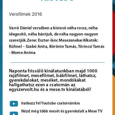
Versfilmek 2016
Varró Dániel versében a kistesó néha rossz, néha
idegesítő, néha bántjuk, de néha nagyon-nagyon
szeretjük.Zene: Eszter-lánc MesezenekarAlkotók:
Kühnel – Szabó Anita, Börönte Tamás, Törincsi Tamás
- Mome Anima
Naponta frissülő kínálatunkban majd 1000
rajzfilmet, mesefilmet, bábfilmet, láthatsz,
gyerekdalokat, meséket, mondókákat
hallgathatsz ezen a csatornán az
egyszervolt.hu és a mese.tv kínálatából!
Iratkozz fel Youtube csatornánkra
Nézd még több mesét és gyerekdalt a Mese TV