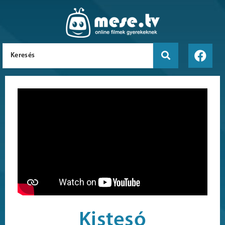
Kistesó