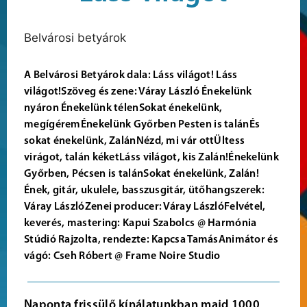
Belvárosi betyárok
A Belvárosi Betyárok dala: Láss világot! Láss
világot!Szöveg és zene: Váray László Énekelünk
nyáron Énekelünk télenSokat énekelünk,
megígéremÉnekelünk Győrben Pesten is talánÉs
sokat énekelünk, ZalánNézd, mi vár ottÜltess
virágot, talán kéketLáss világot, kis Zalán!Énekelünk
Győrben, Pécsen is talánSokat énekelünk, Zalán!
Ének, gitár, ukulele, basszusgitár, ütőhangszerek:
Váray LászlóZenei producer: Váray LászlóFelvétel,
keverés, mastering: Kapui Szabolcs @ Harmónia
Stúdió Rajzolta, rendezte: Kapcsa TamásAnimátor és
vágó: Cseh Róbert @ Frame Noire Studio
Naponta frissülő kínálatunkban majd 1000