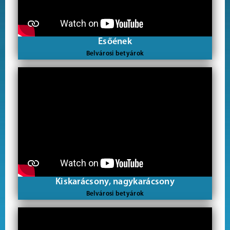
Esőének
Belvárosi betyárok
Kiskarácsony, nagykarácsony
Belvárosi betyárok