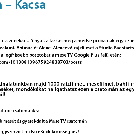
 – Kacsa
ül a zenekar... A nyúl, a farkas meg a medve próbálnak egy zene
valami. Animáció: Alexei AlexeevA rajzfilmet a Studio Baestart
a legfrissebb posztokat a mese TV Google Plus felületén:
le.com/101308139675924838703/posts
kínálatunkban majd 1000 rajzfilmet, mesefilmet, bábfilme
séket, mondókákat hallgathatsz ezen a csatornán az egy
ól!
Youtube csatornánkra
 mesét és gyerekdalt a Mese TV csatornán
 egyszervolt.hu FaceBook közösséghez!