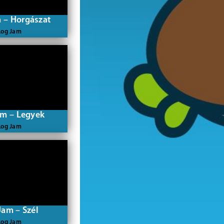
 – Horgászat
Log Jam
am – Legyek
Log Jam
Jam – Szél
Log Jam