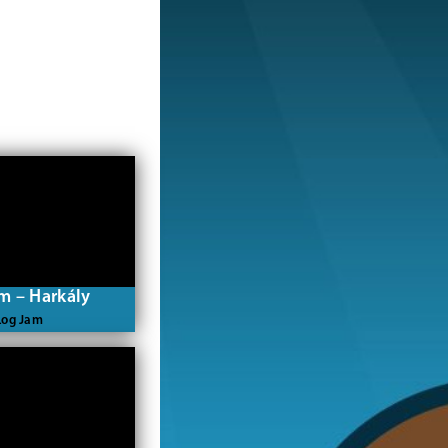
m – Harkály
Log Jam