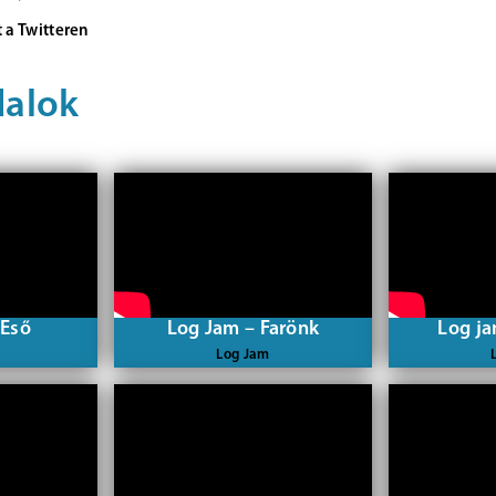
 a Twitteren
dalok
 Eső
Log Jam – Farönk
Log ja
Log Jam