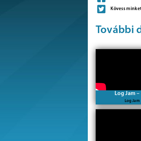
Kövess minket
További 
Log Jam –
Log Jam