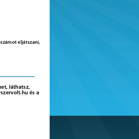
számot eljátszani,
s
t, láthatsz,
szervolt.hu és a