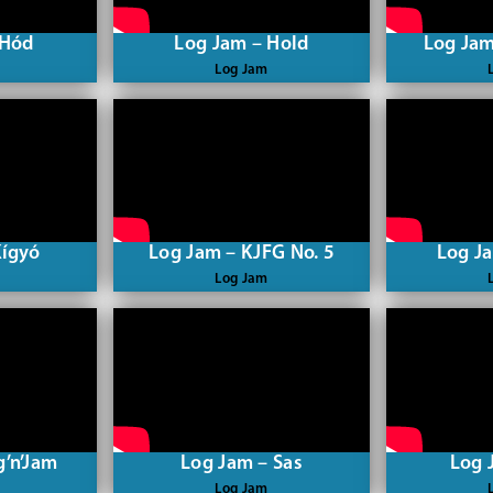
 Hód
Log Jam – Hold
Log Jam
Log Jam
Kígyó
Log Jam – KJFG No. 5
Log J
Log Jam
g’n’Jam
Log Jam – Sas
Log 
Log Jam