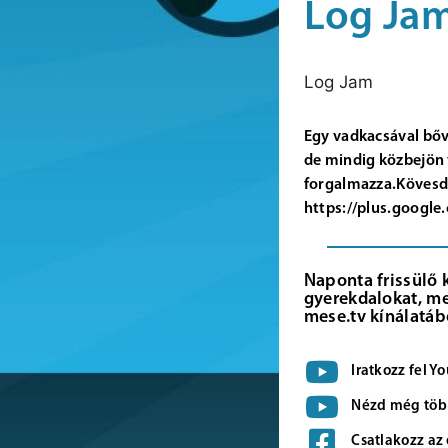
Log Jam
Log Jam
Egy vadkacsával bőv
de mindig közbejön 
forgalmazza.Kövesd 
https://plus.goog
Naponta frissülő 
gyerekdalokat, me
mese.tv kínálatáb
Iratkozz fel 
Nézd még több
Csatlakozz az