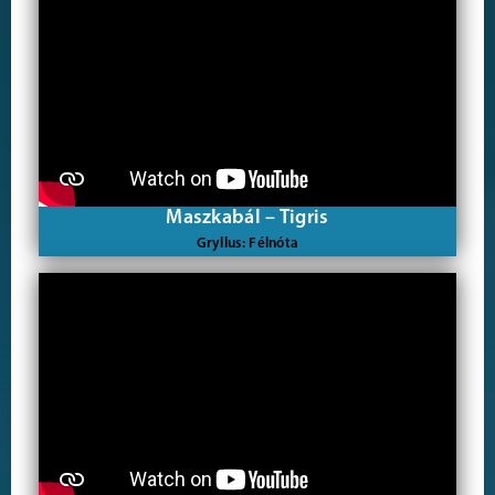
Maszkabál – Tigris
Gryllus: Félnóta