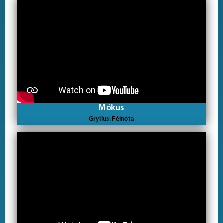
Mókus
Gryllus: Félnóta