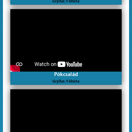
Gryllus: Félnóta
Pókcsalád
Gryllus: Félnóta