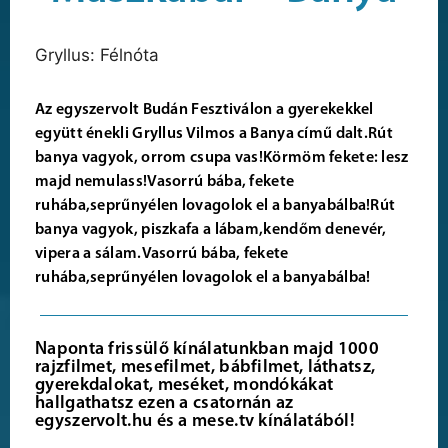
Gryllus: Félnóta
Az egyszervolt Budán Fesztiválon a gyerekekkel
együtt énekli Gryllus Vilmos a Banya című dalt.Rút
banya vagyok, orrom csupa vas!Körmöm fekete: lesz
majd nemulass!Vasorrú bába, fekete
ruhába,seprűnyélen lovagolok el a banyabálba!Rút
banya vagyok, piszkafa a lábam,kendőm denevér,
vipera a sálam.Vasorrú bába, fekete
ruhába,seprűnyélen lovagolok el a banyabálba!
Naponta frissülő kínálatunkban majd 1000
rajzfilmet, mesefilmet, bábfilmet, láthatsz,
gyerekdalokat, meséket, mondókákat
hallgathatsz ezen a csatornán az
egyszervolt.hu és a mese.tv kínálatából!