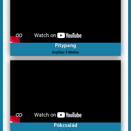
Pitypang
Gryllus: Félnóta
Pókcsalád