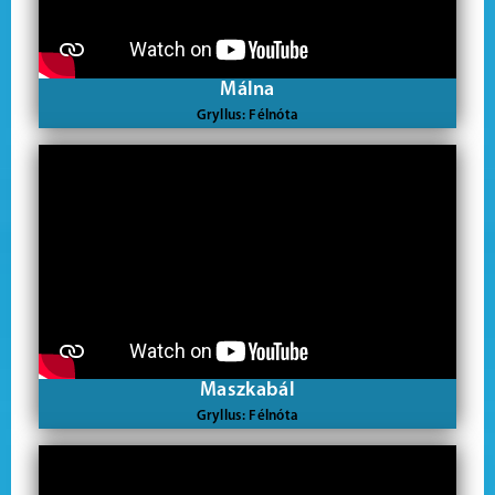
Málna
Gryllus: Félnóta
Maszkabál
Gryllus: Félnóta