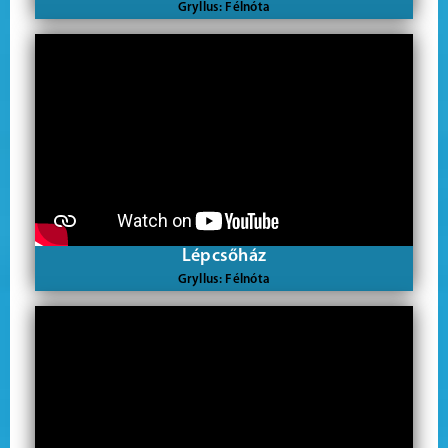
Gryllus: Félnóta
Lépcsőház
Gryllus: Félnóta