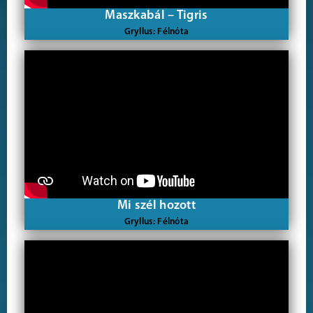
Maszkabál – Tigris
Gryllus: Félnóta
Mi szél hozott
Gryllus: Félnóta