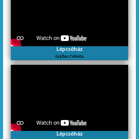
Lépcsőház
Gryllus: Félnóta
Lépcsőház