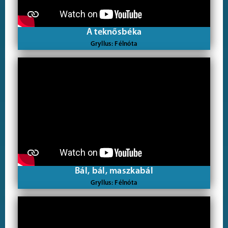
A teknősbéka
Gryllus: Félnóta
Bál, bál, maszkabál
Gryllus: Félnóta