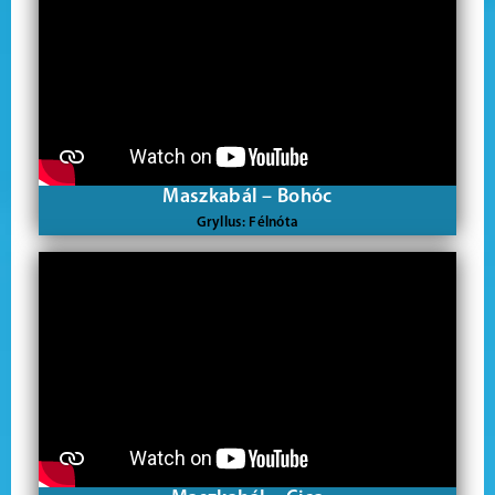
Maszkabál – Bohóc
Gryllus: Félnóta