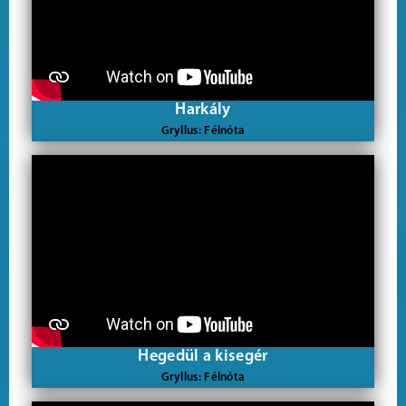
Harkály
Gryllus: Félnóta
Hegedül a kisegér
Gryllus: Félnóta