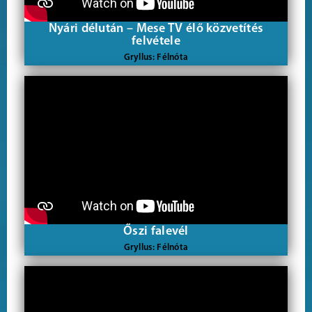
Nyári délután – Mese TV élő közvetítés
felvétele
Gryllus: Félnóta
Őszi falevél
Gryllus: Félnóta