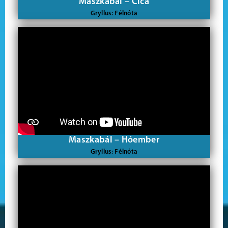
Maszkabál – Cica
Gryllus: Félnóta
Maszkabál – Hóember
Gryllus: Félnóta