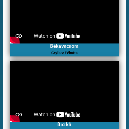
Békavacsora
Gryllus: Félnóta
Bicikli