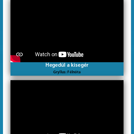
Hegedül a kisegér
Gryllus: Félnóta