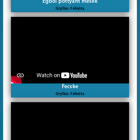
Égből pottyant mesék
Gryllus: Félnóta
Fecske
Gryllus: Félnóta