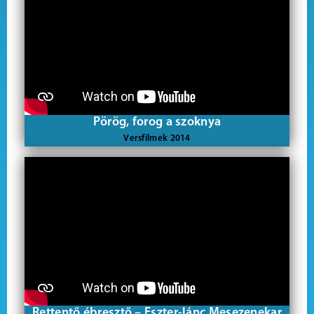
Pörög, forog a szoknya
Versfilmek 2014
Rettentő ébresztő – Eszter-lánc Mesezenekar