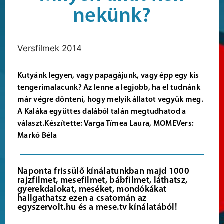
nekünk?
Versfilmek 2014
Kutyánk legyen, vagy papagájunk, vagy épp egy kis
tengerimalacunk? Az lenne a legjobb, ha el tudnánk
már végre dönteni, hogy melyik állatot vegyük meg.
A Kaláka együttes dalából talán megtudhatod a
választ.Készítette: Varga Tímea Laura, MOMEVers:
Markó Béla
Naponta frissülő kínálatunkban majd 1000
rajzfilmet, mesefilmet, bábfilmet, láthatsz,
gyerekdalokat, meséket, mondókákat
hallgathatsz ezen a csatornán az
egyszervolt.hu és a mese.tv kínálatából!