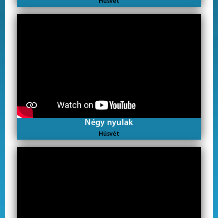
Húsvét
Négy nyulak
Húsvét