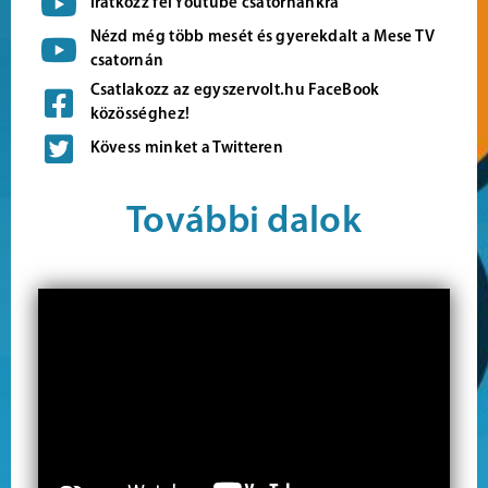
Iratkozz fel Youtube csatornánkra
Nézd még több mesét és gyerekdalt a Mese TV
csatornán
Csatlakozz az egyszervolt.hu FaceBook
közösséghez!
Kövess minket a Twitteren
További dalok