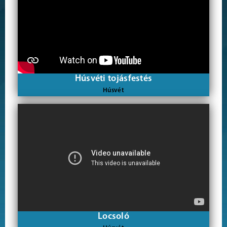
Húsvéti tojásfestés
Húsvét
Locsoló