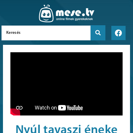
Nyúl tavaszi éneke