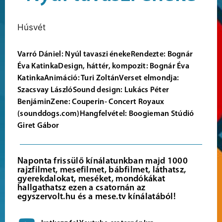
Húsvét
Varró Dániel: Nyúl tavaszi énekeRendezte: Bognár
Éva KatinkaDesign, háttér, kompozit: Bognár Éva
KatinkaAnimáció: Turi ZoltánVerset elmondja:
Szacsvay LászlóSound design: Lukács Péter
BenjáminZene: Couperin- Concert Royaux
(sounddogs.com)Hangfelvétel: Boogieman Stúdió
Giret Gábor
Naponta frissülő kínálatunkban majd 1000
rajzfilmet, mesefilmet, bábfilmet, láthatsz,
gyerekdalokat, meséket, mondókákat
hallgathatsz ezen a csatornán az
egyszervolt.hu és a mese.tv kínálatából!