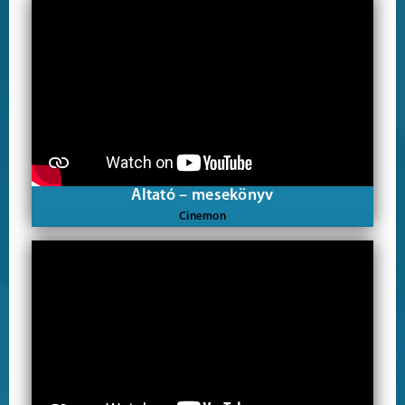
Altató – mesekönyv
Cinemon