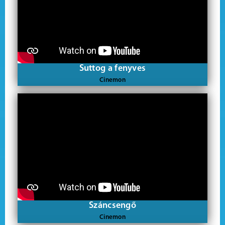
Suttog a fenyves
Cinemon
Száncsengő
Cinemon