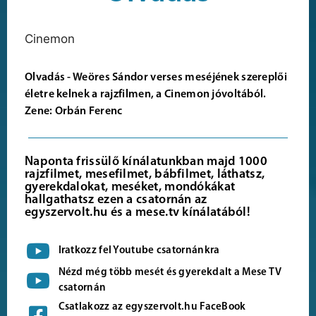
Cinemon
Olvadás - Weöres Sándor verses meséjének szereplői
életre kelnek a rajzfilmen, a Cinemon jóvoltából.
Zene: Orbán Ferenc
Naponta frissülő kínálatunkban majd 1000
rajzfilmet, mesefilmet, bábfilmet, láthatsz,
gyerekdalokat, meséket, mondókákat
hallgathatsz ezen a csatornán az
egyszervolt.hu és a mese.tv kínálatából!
Iratkozz fel Youtube csatornánkra
Nézd még több mesét és gyerekdalt a Mese TV
csatornán
Csatlakozz az egyszervolt.hu FaceBook