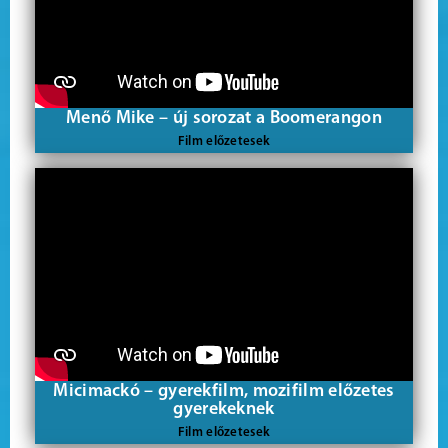
Menő Mike – új sorozat a Boomerangon
Film előzetesek
Micimackó – gyerekfilm, mozifilm előzetes
gyerekeknek
Film előzetesek