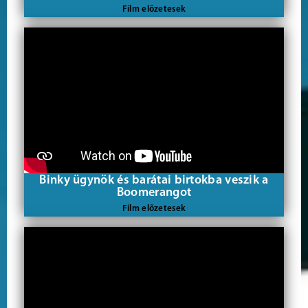
Film előzetesek
Binky ügynök és barátai birtokba veszik a
Boomerangot
Film előzetesek