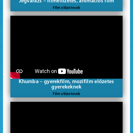
Jégvarázs – filmelőzetes, animációs film
Film előzetesek
Khumba – gyerekfilm, mozifilm előzetes
gyerekeknek
Film előzetesek