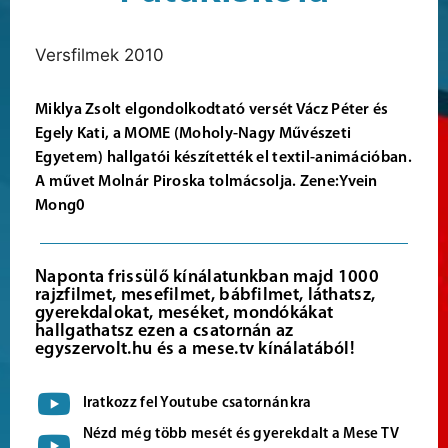
Versfilmek 2010
Miklya Zsolt elgondolkodtató versét Vácz Péter és
Egely Kati, a MOME (Moholy-Nagy Művészeti
Egyetem) hallgatói készítették el textil-animációban.
A művet Molnár Piroska tolmácsolja. Zene:Yvein
Mong0
Naponta frissülő kínálatunkban majd 1000
rajzfilmet, mesefilmet, bábfilmet, láthatsz,
gyerekdalokat, meséket, mondókákat
hallgathatsz ezen a csatornán az
egyszervolt.hu és a mese.tv kínálatából!
Iratkozz fel Youtube csatornánkra
Nézd még több mesét és gyerekdalt a Mese TV