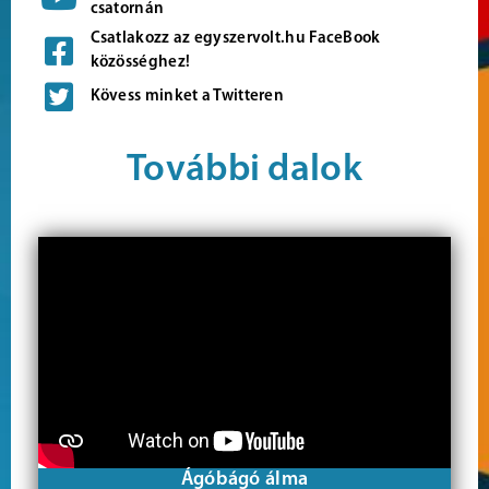
csatornán
Csatlakozz az egyszervolt.hu FaceBook
közösséghez!
Kövess minket a Twitteren
További dalok
Ágóbágó álma