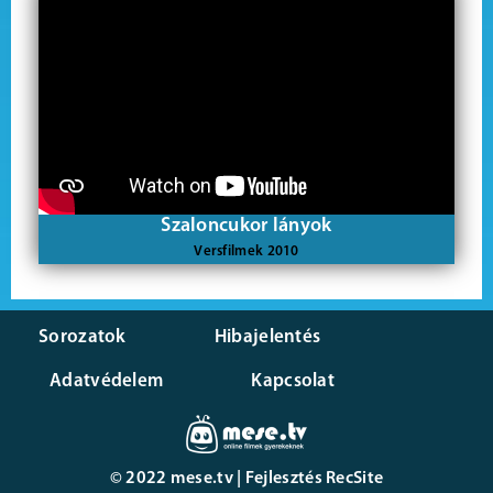
Szaloncukor lányok
Versfilmek 2010
Sorozatok
Hibajelentés
Adatvédelem
Kapcsolat
© 2022 mese.tv | Fejlesztés
RecSite