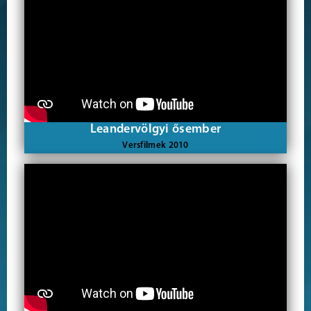
Leandervölgyi ősember
Versfilmek 2010