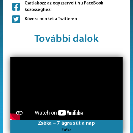
Csatlakozz az egyszervolt.hu FaceBook
közösséghez!
Kövess minket a Twitteren
További dalok
Zséka – 7 ágra süt a nap
Zséka