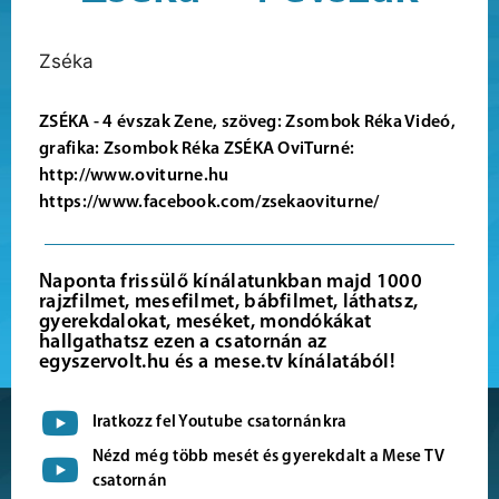
Zséka
ZSÉKA - 4 évszak Zene, szöveg: Zsombok Réka Videó,
grafika: Zsombok Réka ZSÉKA OviTurné:
http://www.oviturne.hu
https://www.facebook.com/zsekaoviturne/
Naponta frissülő kínálatunkban majd 1000
rajzfilmet, mesefilmet, bábfilmet, láthatsz,
gyerekdalokat, meséket, mondókákat
hallgathatsz ezen a csatornán az
egyszervolt.hu és a mese.tv kínálatából!
Iratkozz fel Youtube csatornánkra
Nézd még több mesét és gyerekdalt a Mese TV
csatornán