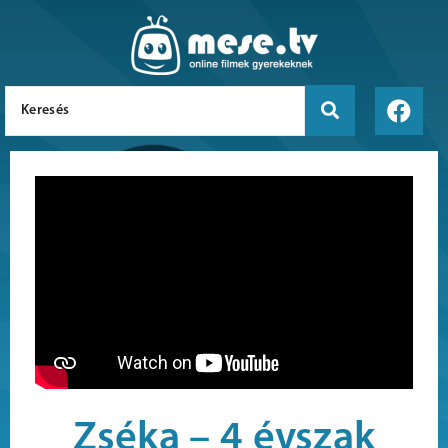
Zséka – 4 évszak