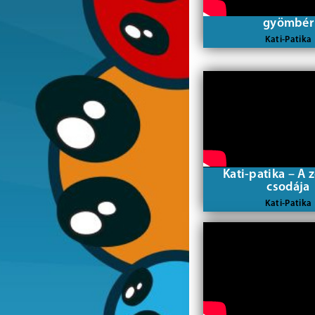
gyömbér
Kati-Patika
Kati-patika – A 
csodája
Kati-Patika