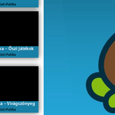
Kati-Patika
ka – Őszi játékok
Kati-Patika
ka – Virágszőnyeg
Kati-Patika