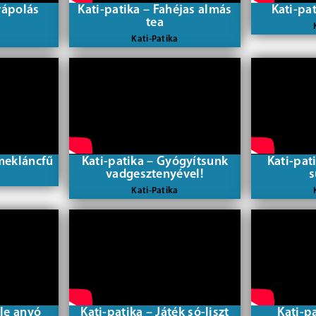
rápolás
Kati-patika – Fahéjas almás
Kati-pa
tea
Kati-Patika
mekláncfű
Kati-patika – Gyógyítsunk
Kati-pat
vadgesztenyével!
s
Kati-Patika
lle anyó
Kati-patika – Játék só-liszt
Kati-p