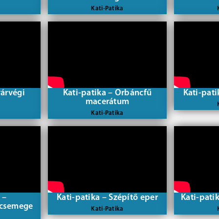
Kati-Patika
yárvégi
Kati-patika – Orbáncfű
Kati-pati
l
macerátum
Kati-Patika
 –
Kati-patika – Szépítő eper
Kati-pati
 csemege
Kati-Patika