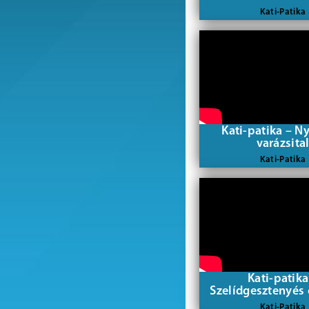
Kati-Patika
Kati-patika – N
varázsita
Kati-Patika
Kati-patika
Szelídgesztenyés
Kati-Patika