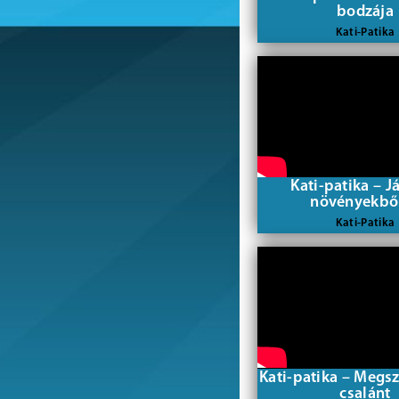
bodzája
Kati-Patika
Kati-patika – J
növényekből 
Kati-Patika
Kati-patika – Megsz
csalánt