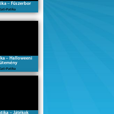
tika – Fűszerbor
Kati-Patika
ika – Halloweeni
ütemény
Kati-Patika
atika – Játékok