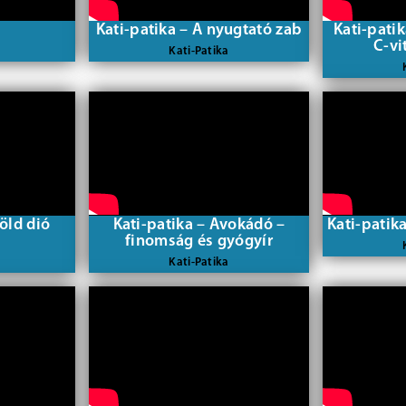
Kati-patika – A nyugtató zab
Kati-pati
C-vi
Kati-Patika
zöld dió
Kati-patika – Avokádó –
Kati-patik
finomság és gyógyír
Kati-Patika