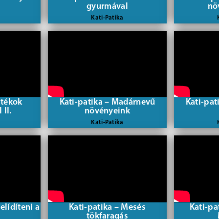
gyurmával
nö
Kati-Patika
átékok
Kati-patika – Madárnevű
Kati-pat
II.
növényeink
Kati-Patika
elídíteni a
Kati-patika – Mesés
Kati-pa
tökfaragás