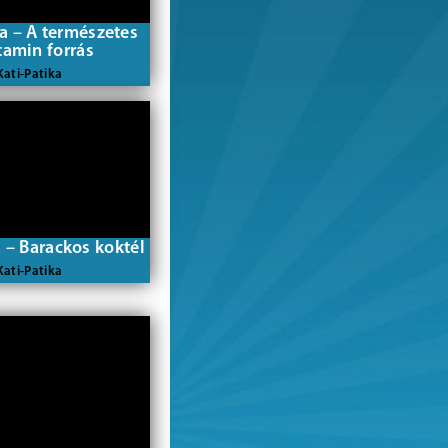
ka – A természetes
tamin forrás
Kati-Patika
a – Barackos koktél
Kati-Patika