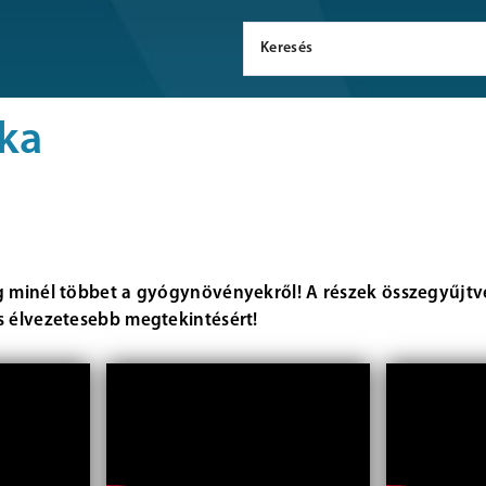
ika
g minél többet a gyógynövényekről! A részek összegyűjtve
s élvezetesebb megtekintésért!