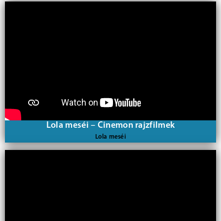
Lola meséi – Cinemon rajzfilmek
Lola meséi