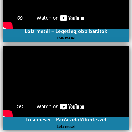
Lola meséi – Legeslegjobb barátok
Lola meséi
Lola meséi – ParAcsidoM kertészet
Lola meséi