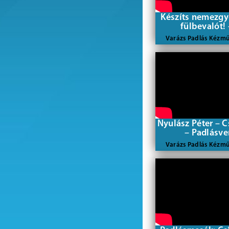
Készíts nemezgy
fülbevalót! 
Varázs Padlás Kézm
Nyulász Péter – 
– Padlásve
Varázs Padlás Kézm