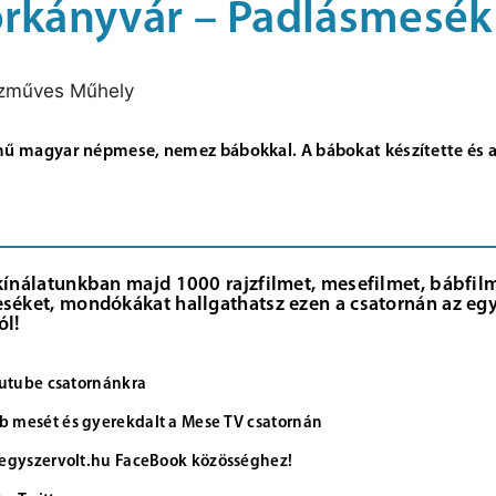
rkányvár – Padlásmesék
ézműves Műhely
mű magyar népmese, nemez bábokkal. A bábokat készítette és 
kínálatunkban majd 1000 rajzfilmet, mesefilmet, bábfilme
séket, mondókákat hallgathatsz ezen a csatornán az egy
ól!
Youtube csatornánkra
 mesét és gyerekdalt a Mese TV csatornán
 egyszervolt.hu FaceBook közösséghez!