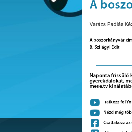
A boszo
Varázs Padlás K
A boszorkányvár cí
B. Szilágyi Edit
Naponta frissülő 
gyerekdalokat, me
mese.tv kínálatáb
Iratkozz fel 
Nézd még több
Csatlakozz az