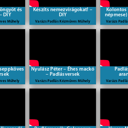
öngyöt és
Készíts nemezvirágokat! –
Kolontos
– DIY
DIY
népmese)
űves Műhely
Varázs Padlás Kézműves Műhely
Varázs Padl
Cseppköves
Nyulász Péter – Éhes mackó
Padlá
rsek
– Padlásversek
ara
űves Műhely
Varázs Padlás Kézműves Műhely
Varázs Padl