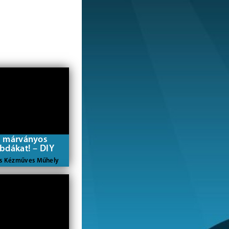
s márványos
bdákat! – DIY
ás Kézműves Műhely