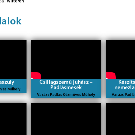
 a Twitteren
dalok
aszuly
Csillagszemű juhász –
Készít
Padlásmesék
nemezla
űves Műhely
Varázs Padlás Kézműves Műhely
Varázs Padl