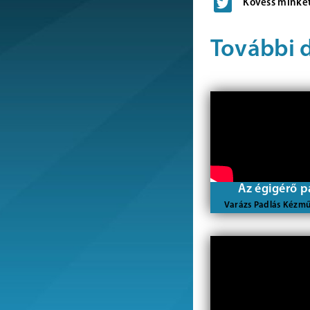
Kövess minket
További 
Az égigérő p
Varázs Padlás Kézm