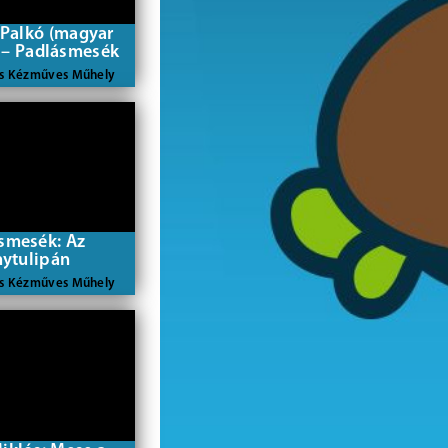
 Palkó (magyar
 – Padlásmesék
ás Kézműves Műhely
smesék: Az
nytulipán
ás Kézműves Műhely