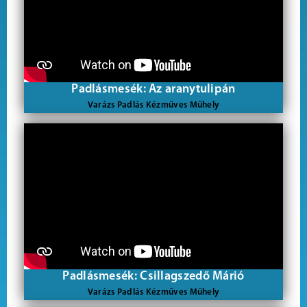
Padlásmesék: Az aranytulipán
Varázs Padlás Kézműves Műhely
Padlásmesék: Csillagszedő Márió
Varázs Padlás Kézműves Műhely