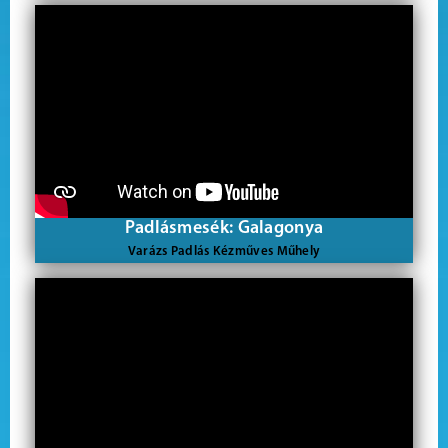
Padlásmesék: Galagonya
Varázs Padlás Kézműves Műhely