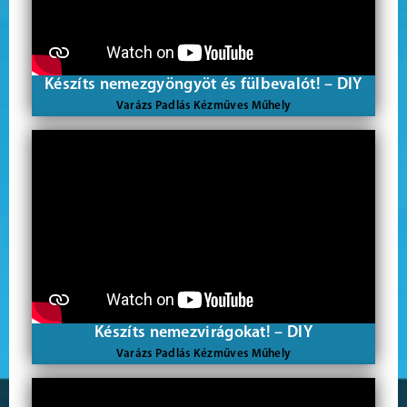
Készíts nemezgyöngyöt és fülbevalót! – DIY
Varázs Padlás Kézműves Műhely
Készíts nemezvirágokat! – DIY
Varázs Padlás Kézműves Műhely