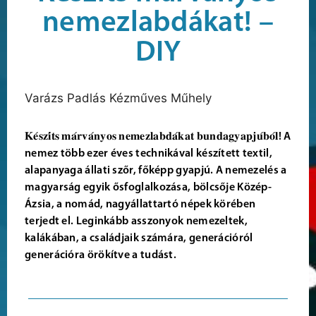
nemezlabdákat! –
DIY
Varázs Padlás Kézműves Műhely
𝐊𝐞́𝐬𝐳𝐢́𝐭𝐬 𝐦𝐚́𝐫𝐯𝐚́𝐧𝐲𝐨𝐬 𝐧𝐞𝐦𝐞𝐳𝐥𝐚𝐛𝐝𝐚́𝐤𝐚𝐭 𝐛𝐮𝐧𝐝𝐚𝐠𝐲𝐚𝐩𝐣𝐮́𝐛𝐨́𝐥! A
nemez több ezer éves technikával készített textil,
alapanyaga állati szőr, főképp gyapjú. A nemezelés a
magyarság egyik ősfoglalkozása, bölcsője Közép-
Ázsia, a nomád, nagyállattartó népek körében
terjedt el. Leginkább asszonyok nemezeltek,
kalákában, a családjaik számára, generációról
generációra örökítve a tudást.