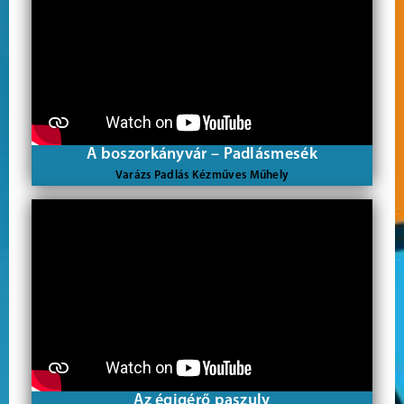
A boszorkányvár – Padlásmesék
Varázs Padlás Kézműves Műhely
Az égigérő paszuly