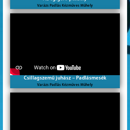
Varázs Padlás Kézműves Műhely
Csillagszemű juhász – Padlásmesék
Varázs Padlás Kézműves Műhely