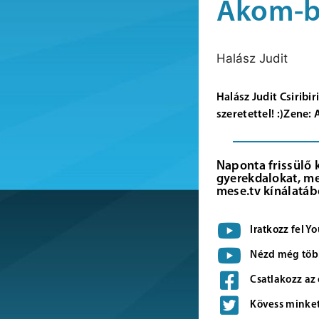
Ákom-
Halász Judit
Halász Judit Csiribi
szeretettel! :)Zene
Naponta frissülő 
gyerekdalokat, me
mese.tv kínálatáb
Iratkozz fel 
Nézd még több
Csatlakozz az
Kövess minket