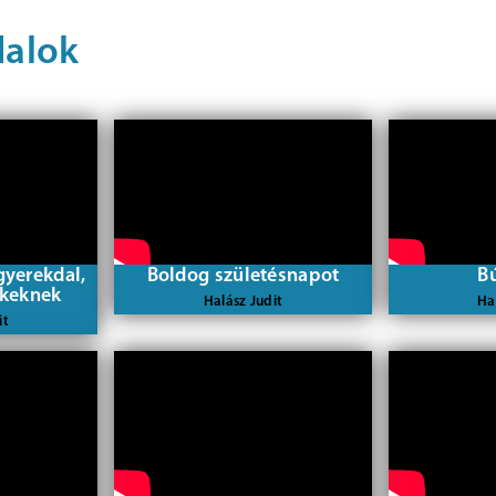
dalok
gyerekdal,
Boldog születésnapot
B
ekeknek
Halász Judit
Ha
it