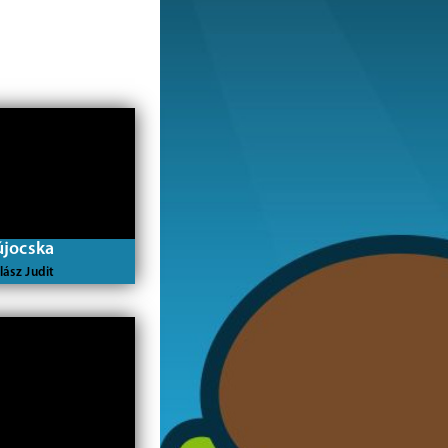
újocska
lász Judit