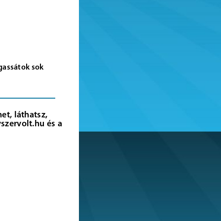
lgassátok sok
t, láthatsz,
szervolt.hu és a