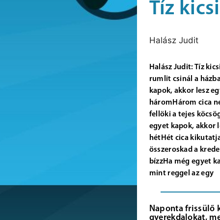
Tíz kicsi
Halász Judit
Halász Judit: Tíz ki
rumlit csinál a házb
kapok, akkor lesz e
háromHárom cica ne
fellöki a tejes köc
egyet kapok, akkor 
hétHét cica kikutatj
összeroskad a krede
bízzHa még egyet kap
mint reggel az egy
Naponta frissülő 
gyerekdalokat, me