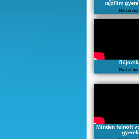
rajzfilm gyer
Halász Jud
Bújocsk
Halász Jud
Minden felnőtt v
gyerek