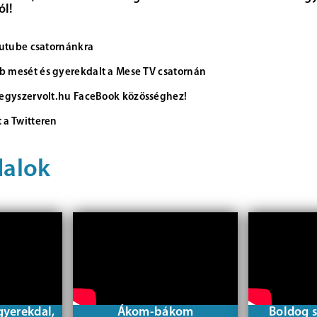
ól!
Youtube csatornánkra
 mesét és gyerekdalt a Mese TV csatornán
 egyszervolt.hu FaceBook közösséghez!
 a Twitteren
dalok
gyerekdal,
Ákom-bákom
Boldog 