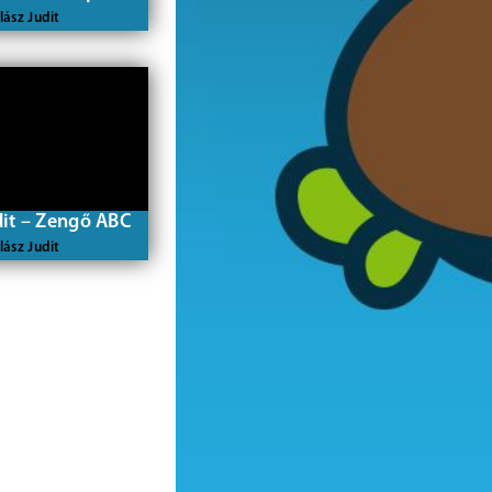
lász Judit
dit – Zengő ABC
lász Judit