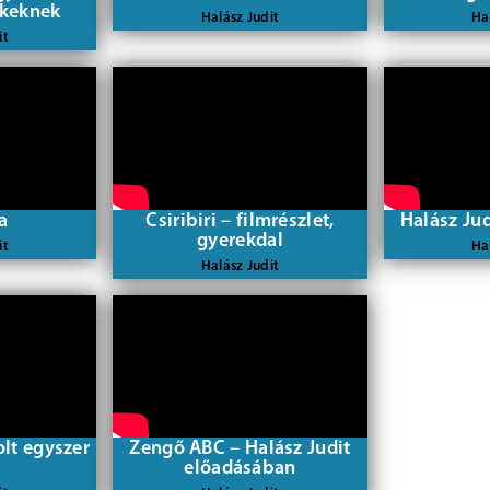
ekeknek
Halász Judit
Ha
it
a
Csiribiri – filmrészlet,
Halász Ju
gyerekdal
it
Ha
Halász Judit
olt egyszer
Zengő ABC – Halász Judit
előadásában