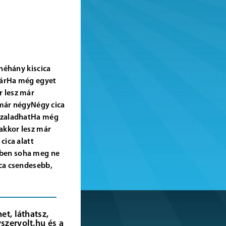
 néhány kiscica
 várHa még egyet
r lesz már
már négyNégy cica
 szaladhatHa még
akkor lesz már
cica alatt
ében soha meg ne
ica csendesebb,
t, láthatsz,
szervolt.hu és a