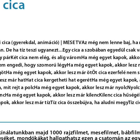
 cica
csi cica (gyerekdal, animáció) | MESE TVAz még nem lenne baj, ha
an. De ha tíz teszi ugyanezt...Egy cica a szobában egyedül csak
gy párKét cica nem elég, és alig váromHa még egyet kapok, akko
m engedi, hogy szomorú légyHa még egyet kapok, akkor lesz 
sögötHa még egyet kapok, akkor lesz már ötÖt cica ezerfelé nem
lesz már hatHat cica kergetheti hat egerétHa még egyet kapok, 
a, mit rejt a polcHa még egyet kapok, akkor lesz már nyolcNyolc 
ncHa még egyet kapok, akkor lesz már kilencKilenc cica hűség
ok, akkor lesz már tízTíz cica összebújva, ha aludni megyTíz c
kínálatunkban majd 1000 rajzfilmet, mesefilmet, bábfilme
séket, mondókákat hallgathatsz ezen a csatornán az egy