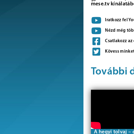
mese.tv kínálatáb
Iratkozz fel 
Nézd még több
Csatlakozz az
Kövess minket
További 
A hegyi tolvaj – 