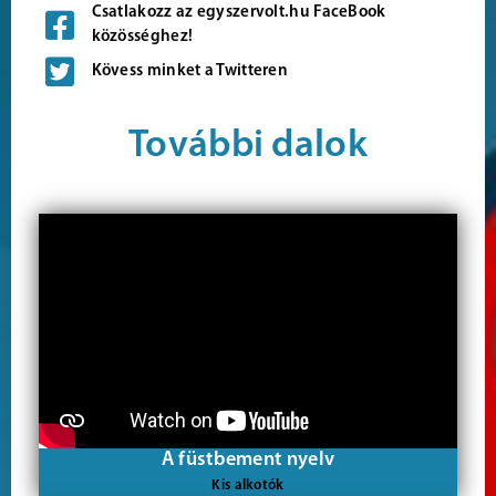
Csatlakozz az egyszervolt.hu FaceBook
közösséghez!
Kövess minket a Twitteren
További dalok
A füstbement nyelv
Kis alkotók