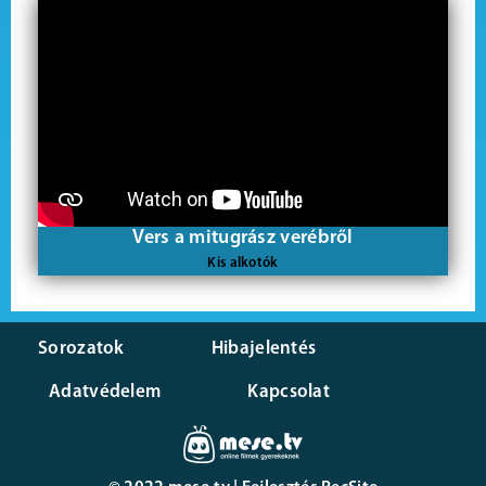
Vers a mitugrász verébről
Kis alkotók
Sorozatok
Hibajelentés
Adatvédelem
Kapcsolat