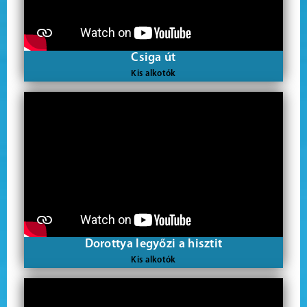
Csiga út
Kis alkotók
Dorottya legyőzi a hisztit
Kis alkotók