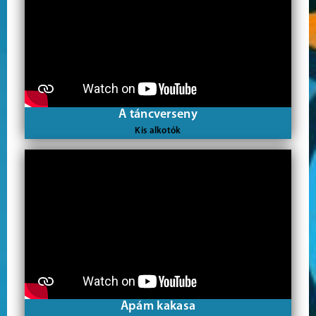
A táncverseny
Kis alkotók
Apám kakasa