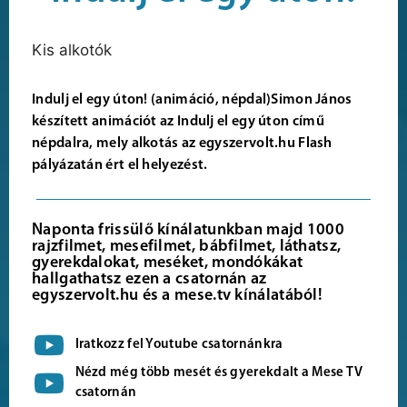
Kis alkotók
Indulj el egy úton! (animáció, népdal)Simon János
készített animációt az Indulj el egy úton című
népdalra, mely alkotás az egyszervolt.hu Flash
pályázatán ért el helyezést.
Naponta frissülő kínálatunkban majd 1000
rajzfilmet, mesefilmet, bábfilmet, láthatsz,
gyerekdalokat, meséket, mondókákat
hallgathatsz ezen a csatornán az
egyszervolt.hu és a mese.tv kínálatából!
Iratkozz fel Youtube csatornánkra
Nézd még több mesét és gyerekdalt a Mese TV
csatornán