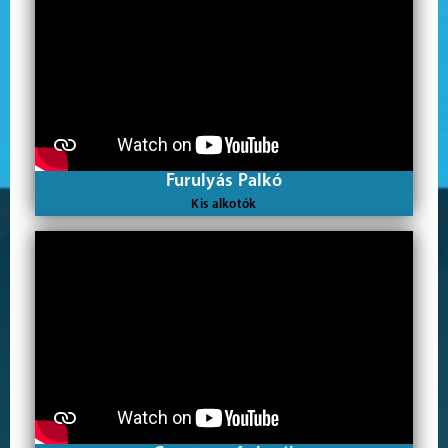
Furulyás Palkó
Kis alkotók