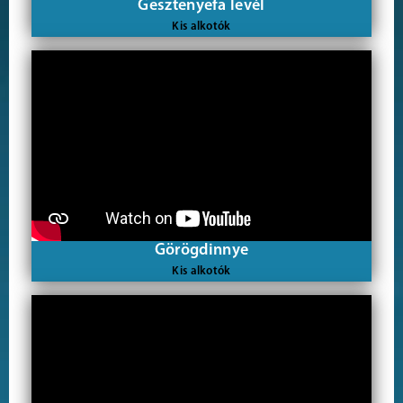
Gesztenyefa levél
Kis alkotók
Görögdinnye
Kis alkotók