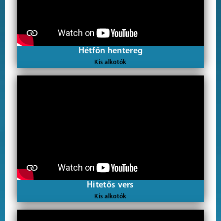
Hétfőn hentereg
Kis alkotók
Hitetős vers
Kis alkotók