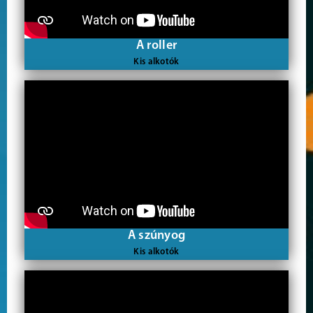
A roller
Kis alkotók
A szúnyog
Kis alkotók