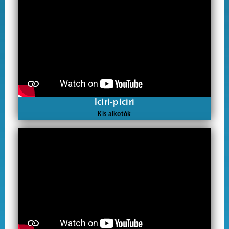
Iciri-piciri
Kis alkotók