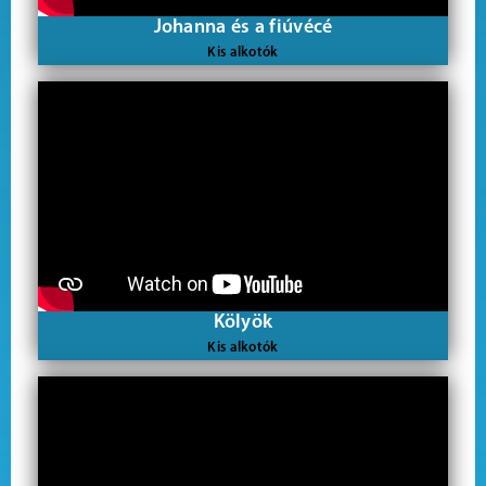
Johanna és a fiúvécé
Kis alkotók
Kölyök
Kis alkotók