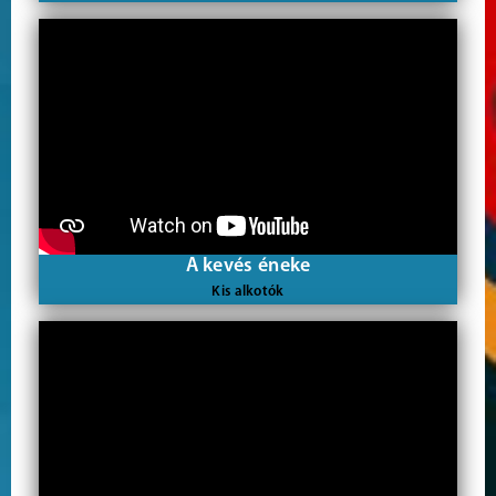
A kevés éneke
Kis alkotók