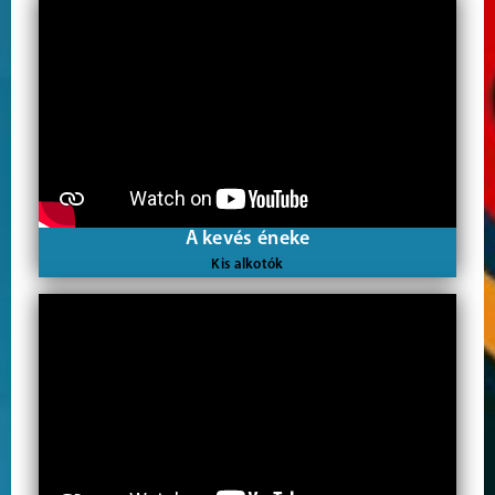
A kevés éneke
Kis alkotók