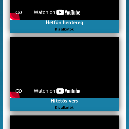
Hétfőn hentereg
Kis alkotók
Hitetős vers
Kis alkotók