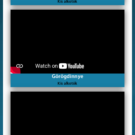
Kis alkotók
Görögdinnye
Kis alkotók