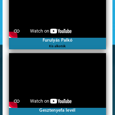
Furulyás Palkó
Kis alkotók
Gesztenyefa levél