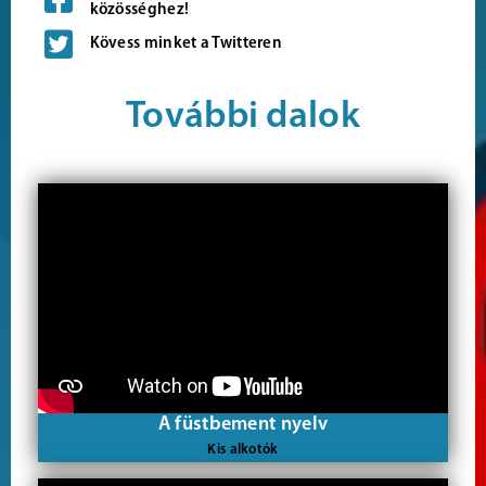
közösséghez!
Kövess minket a Twitteren
További dalok
A füstbement nyelv
Kis alkotók