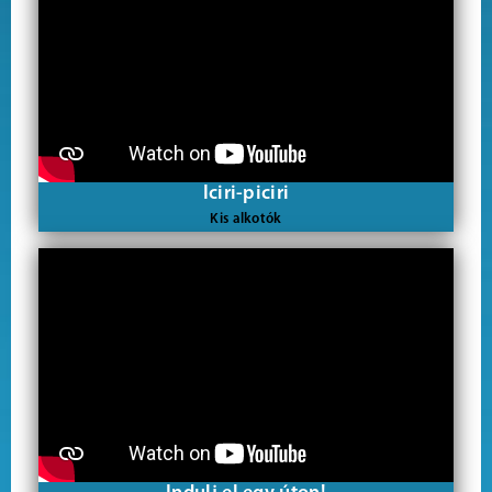
Iciri-piciri
Kis alkotók