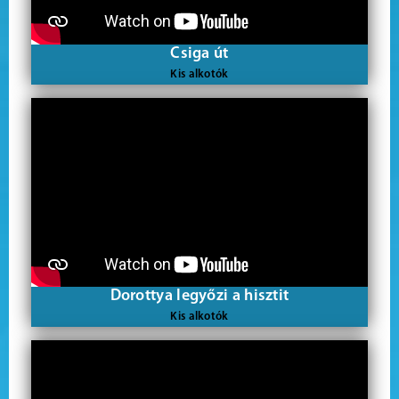
Csiga út
Kis alkotók
Dorottya legyőzi a hisztit
Kis alkotók