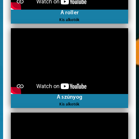
A roller
Kis alkotók
A szúnyog
Kis alkotók