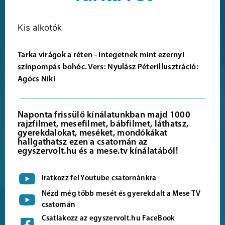
Kis alkotók
Tarka virágok a réten - integetnek mint ezernyi
színpompás bohóc. Vers: Nyulász Péterillusztráció:
Agócs Niki
Naponta frissülő kínálatunkban majd 1000
rajzfilmet, mesefilmet, bábfilmet, láthatsz,
gyerekdalokat, meséket, mondókákat
hallgathatsz ezen a csatornán az
egyszervolt.hu és a mese.tv kínálatából!
Iratkozz fel Youtube csatornánkra
Nézd még több mesét és gyerekdalt a Mese TV
csatornán
Csatlakozz az egyszervolt.hu FaceBook