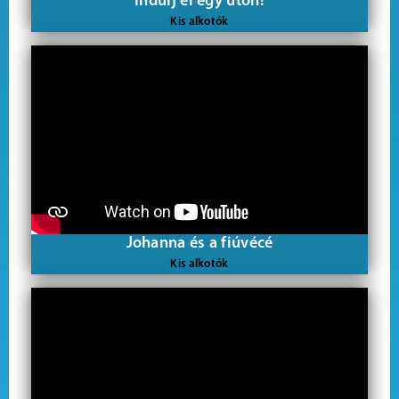
Indulj el egy úton!
Kis alkotók
Johanna és a fiúvécé
Kis alkotók