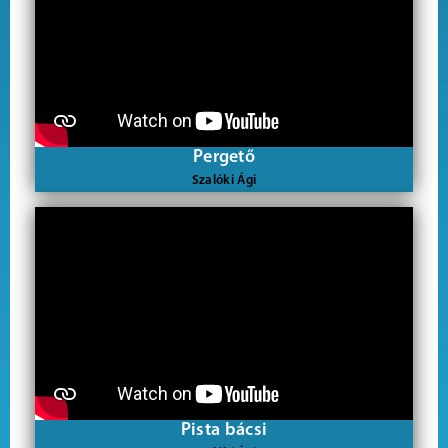
Pergető
Szalóki Ági
Pista bácsi