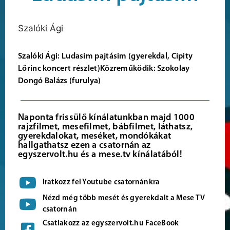
Szalóki Ági
Szalóki Ági: Ludasim pajtásim (gyerekdal, Cipity
Lőrinc koncert részlet)Közreműködik: Szokolay
Dongó Balázs (furulya)
Naponta frissülő kínálatunkban majd 1000
rajzfilmet, mesefilmet, bábfilmet, láthatsz,
gyerekdalokat, meséket, mondókákat
hallgathatsz ezen a csatornán az
egyszervolt.hu és a mese.tv kínálatából!
Iratkozz fel Youtube csatornánkra
Nézd még több mesét és gyerekdalt a Mese TV
csatornán
Csatlakozz az egyszervolt.hu FaceBook