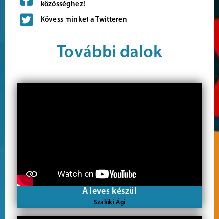
közösséghez!
Kövess minket a Twitteren
További dalok
A leves készül
Szalóki Ági