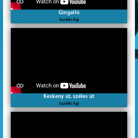
Gingalló
Szalóki Ági
Keskeny út, széles út
Szalóki Ági