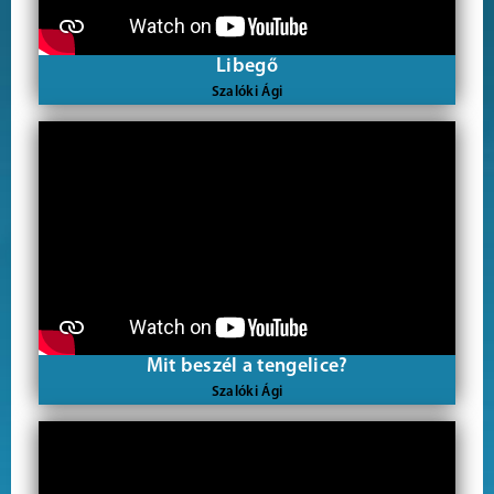
Libegő
Szalóki Ági
Mit beszél a tengelice?
Szalóki Ági