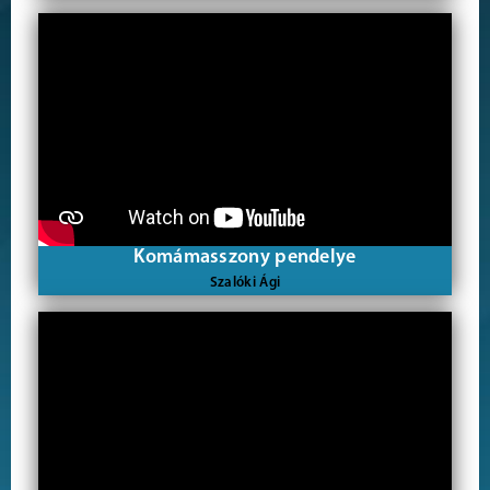
Komámasszony pendelye
Szalóki Ági