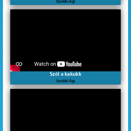
Szalóki Ági
Szól a kakukk
Szalóki Ági