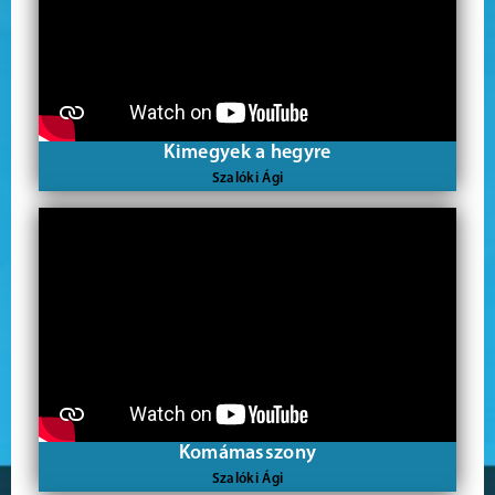
Kimegyek a hegyre
Szalóki Ági
Komámasszony
Szalóki Ági