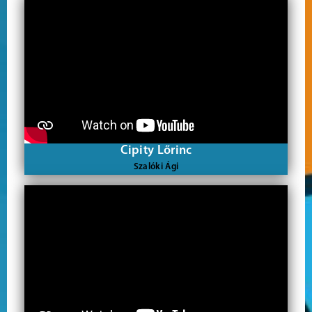
Cipity Lőrinc
Szalóki Ági