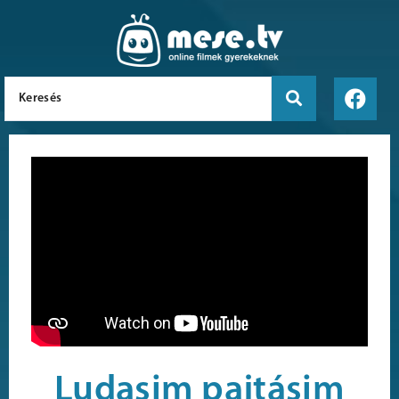
Ludasim pajtásim