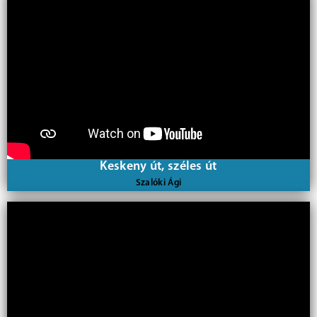
Keskeny út, széles út
Szalóki Ági