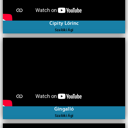
Cipity Lőrinc
Szalóki Ági
Gingalló
Szalóki Ági