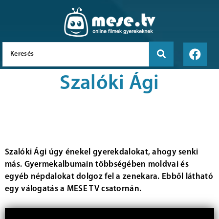
Szalóki Ági
Szalóki Ági úgy énekel gyerekdalokat, ahogy senki
más. Gyermekalbumain többségében moldvai és
egyéb népdalokat dolgoz fel a zenekara. Ebből látható
egy válogatás a MESE TV csatornán.