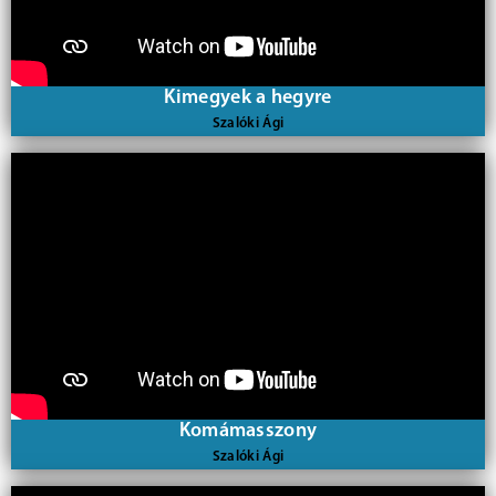
Kimegyek a hegyre
Szalóki Ági
Komámasszony
Szalóki Ági