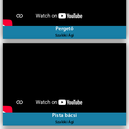
Pergető
Szalóki Ági
Pista bácsi
Szalóki Ági