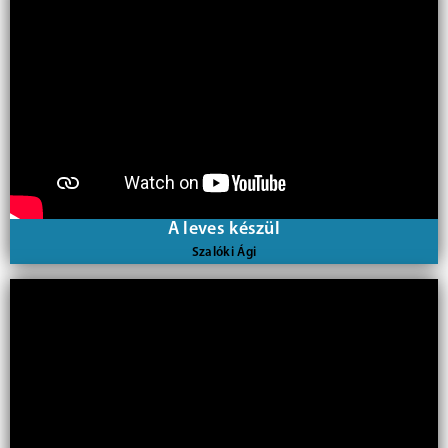
A leves készül
Szalóki Ági