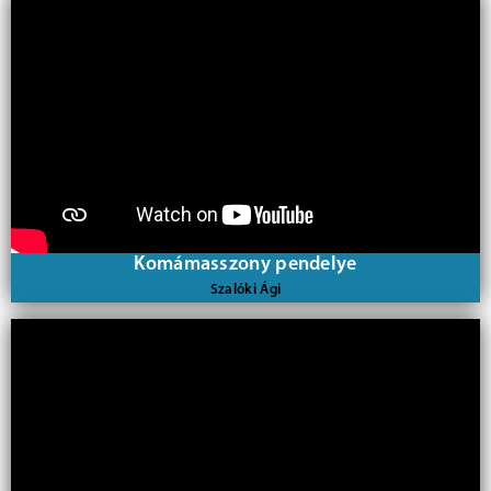
Komámasszony pendelye
Szalóki Ági