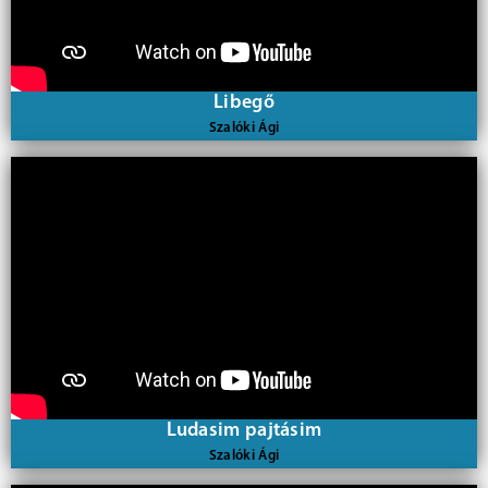
Libegő
Szalóki Ági
Ludasim pajtásim
Szalóki Ági