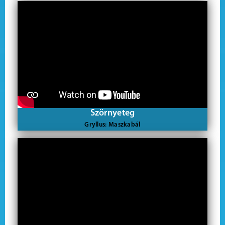
Szörnyeteg
Gryllus: Maszkabál