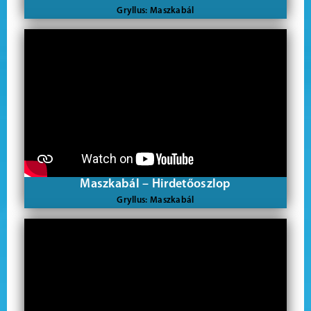
Gryllus: Maszkabál
Maszkabál – Hirdetőoszlop
Gryllus: Maszkabál