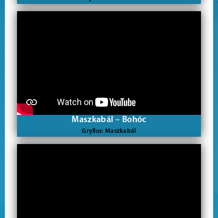
Maszkabál – Bohóc
Gryllus: Maszkabál