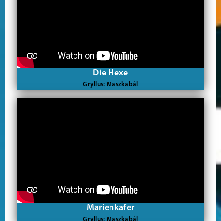
Die Hexe
Gryllus: Maszkabál
Marienkafer
Gryllus: Maszkabál