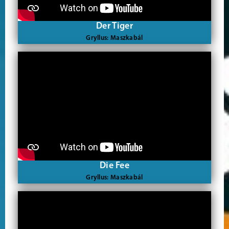
Der Tiger
Gryllus: Maszkabál
Die Fee
Gryllus: Maszkabál