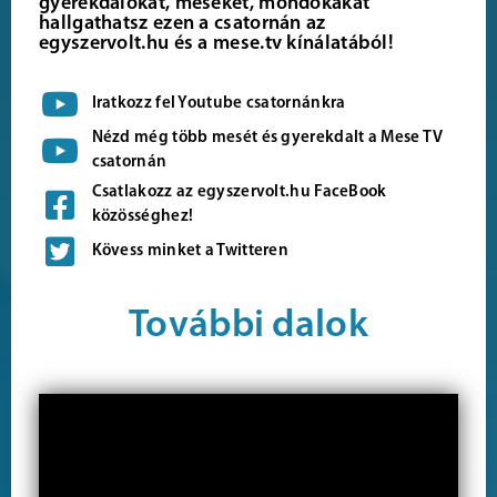
gyerekdalokat, meséket, mondókákat
hallgathatsz ezen a csatornán az
egyszervolt.hu és a mese.tv kínálatából!
Iratkozz fel Youtube csatornánkra
Nézd még több mesét és gyerekdalt a Mese TV
csatornán
Csatlakozz az egyszervolt.hu FaceBook
közösséghez!
Kövess minket a Twitteren
További dalok