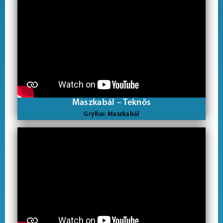
Maszkabál – Teknős
Gryllus: Maszkabál