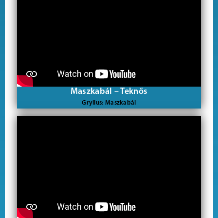
Maszkabál – Teknős
Gryllus: Maszkabál