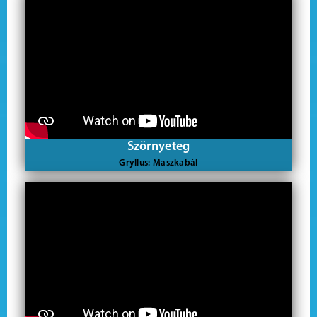
Szörnyeteg
Gryllus: Maszkabál