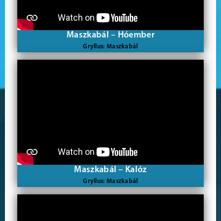
Maszkabál – Hóember
Gryllus: Maszkabál
Maszkabál – Kalóz
Gryllus: Maszkabál