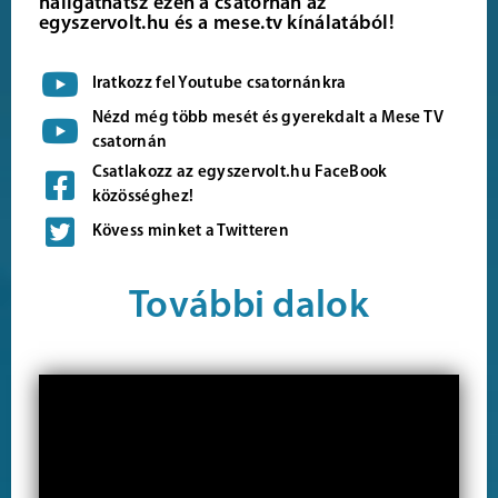
hallgathatsz ezen a csatornán az
egyszervolt.hu és a mese.tv kínálatából!
Iratkozz fel Youtube csatornánkra
Nézd még több mesét és gyerekdalt a Mese TV
csatornán
Csatlakozz az egyszervolt.hu FaceBook
közösséghez!
Kövess minket a Twitteren
További dalok