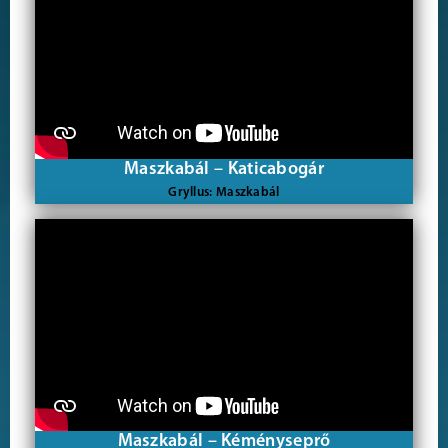
Maszkabál – Katicabogár
Gryllus: Maszkabál
Maszkabál – Kéményseprő