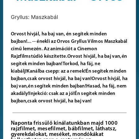
Gryllus: Maszkabál
Orvost hívjál, ha baj van, én segítek minden
bajban!... -- énekli az Orvos Gryllus Vilmos Maszkabál
című lemezén. Az animációt a Cinemon
Rajzfilmstúdió készítette.Orvost hívjál, ha baj van,én
segítek minden bajban!Torkod, ha fáj, ne
kiabálj!Kanálba csepp: az a remek!Én segítek minden
bajban,csak orvost hívjál, ha baj van!Orvost hívjál, ha
baj van,én segítek minden bajban!Hasad, ha fáj, nem
akadály!Injekció: csak az a jó!Én segítek minden
bajban,csak orvost hívjál, ha baj van!
Naponta frissülő kínálatunkban majd 1000
rajzfilmet, mesefilmet, bábfilmet, láthatsz,
gyerekdalokat, meséket, mondókákat