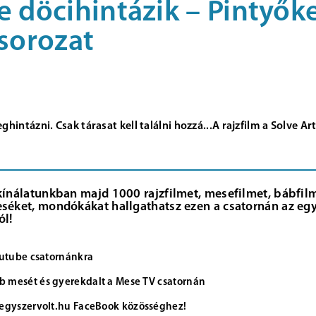
e döcihintázik – Pintyők
msorozat
hintázni. Csak tárasat kell találni hozzá...A rajzfilm a Solve A
kínálatunkban majd 1000 rajzfilmet, mesefilmet, bábfilme
séket, mondókákat hallgathatsz ezen a csatornán az egy
ól!
Youtube csatornánkra
 mesét és gyerekdalt a Mese TV csatornán
 egyszervolt.hu FaceBook közösséghez!