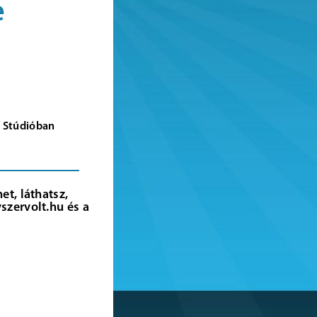
e
rt Stúdióban
t, láthatsz,
szervolt.hu és a