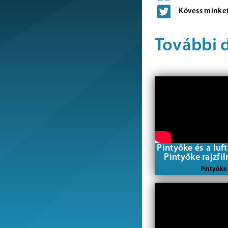
Kövess minket
További 
Pintyőke és a luf
Pintyőke rajzfi
Pintyőke