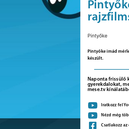
Pintyők
rajzfil
Pintyőke
Pintyőke imád mérleg
készült.
Naponta frissülő 
gyerekdalokat, me
mese.tv kínálatáb
Iratkozz fel 
Nézd még több
Csatlakozz az