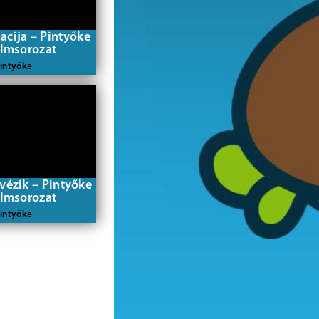
acija – Pintyőke
ilmsorozat
intyőke
vézik – Pintyőke
ilmsorozat
intyőke