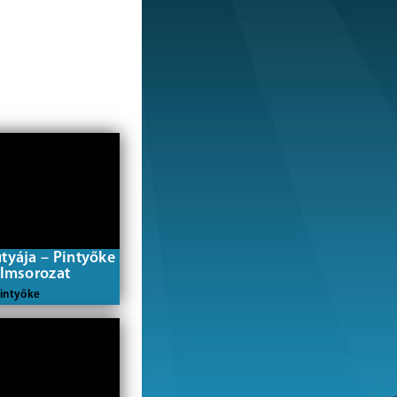
tyája – Pintyőke
ilmsorozat
intyőke