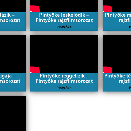
dázik –
Pintyőke leskelődik –
Pintyőke m
lmsorozat
Pintyőke rajzfilmsorozat
rajzf
Pintyőke
P
agája –
Pintyőke reggelizik –
Pintyőke té
lmsorozat
Pintyőke rajzfilmsorozat
rajzf
Pintyőke
P