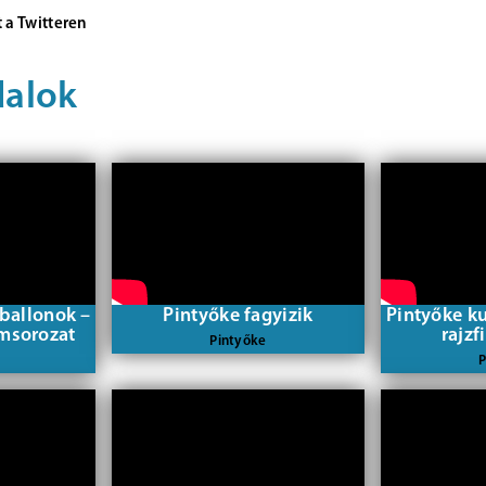
 a Twitteren
dalok
tballonok –
Pintyőke fagyizik
Pintyőke ku
lmsorozat
rajzf
Pintyőke
P