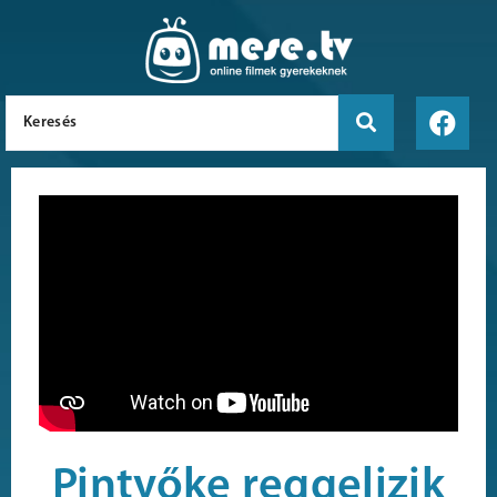
Pintyőke reggelizik