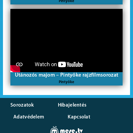
Pintyőke
Utánozós majom – Pintyőke rajzfilmsorozat
Pintyőke
Sorozatok
Hibajelentés
Adatvédelem
Kapcsolat