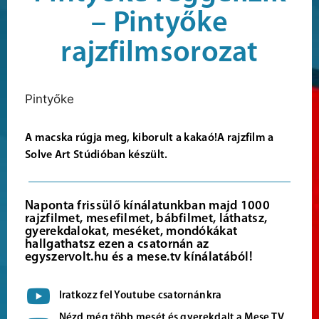
– Pintyőke
rajzfilmsorozat
Pintyőke
A macska rúgja meg, kiborult a kakaó!A rajzfilm a
Solve Art Stúdióban készült.
Naponta frissülő kínálatunkban majd 1000
rajzfilmet, mesefilmet, bábfilmet, láthatsz,
gyerekdalokat, meséket, mondókákat
hallgathatsz ezen a csatornán az
egyszervolt.hu és a mese.tv kínálatából!
Iratkozz fel Youtube csatornánkra
Nézd még több mesét és gyerekdalt a Mese TV