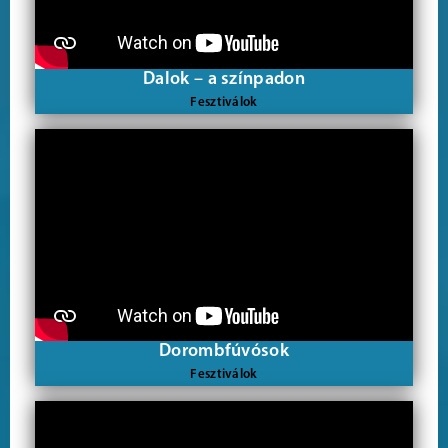
Dalok – a színpadon
Fesztiválok
Dorombfúvósok
Fesztiválok