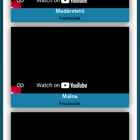
Madáretető
Fesztiválok
Málna
Fesztiválok