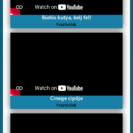
Büdös kutya, kelj fel!
Fesztiválok
Cinege cipője
Fesztiválok