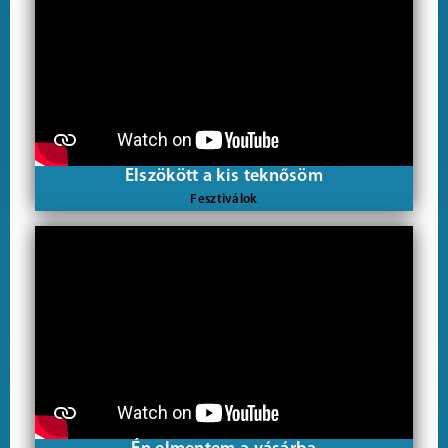
Elszökött a kis teknősöm
Fesztiválok