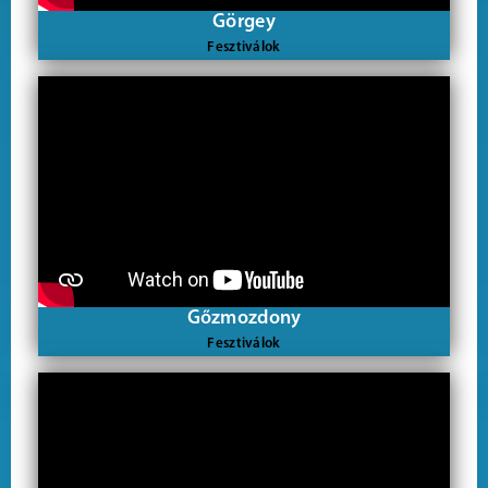
Görgey
Fesztiválok
Gőzmozdony
Fesztiválok