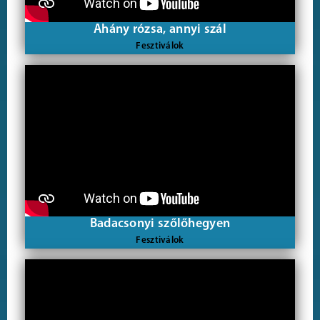
Ahány rózsa, annyi szál
Fesztiválok
Badacsonyi szőlőhegyen
Fesztiválok