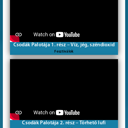
Csodák Palotája 1. rész – Víz, jég, széndioxid
Fesztiválok
Csodák Palotája 2. rész – Törhető lufi