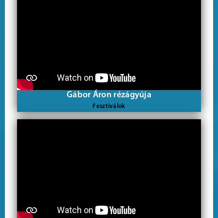
Gábor Áron rézágyúja
Fesztiválok