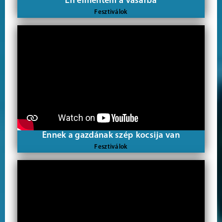
Én elmentem a vásárba
Fesztiválok
Ennek a gazdának szép kocsija van
Fesztiválok