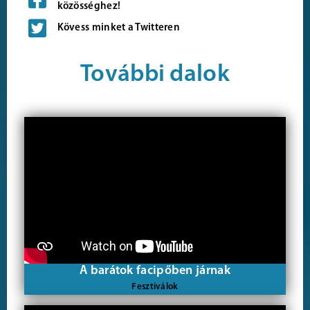
közösséghez!
Kövess minket a Twitteren
További dalok
A barátok facipőben járnak
Fesztiválok