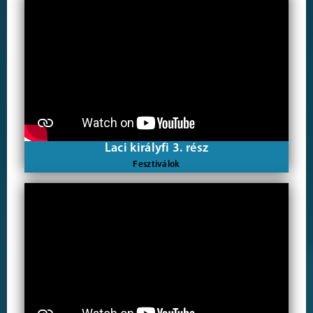
Laci királyfi 3. rész
Fesztiválok