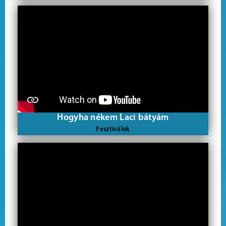
Hogyha nékem Laci bátyám
Fesztiválok