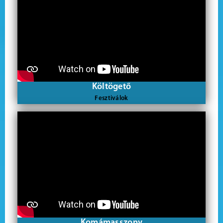
Költögető
Fesztiválok
Komámasszony