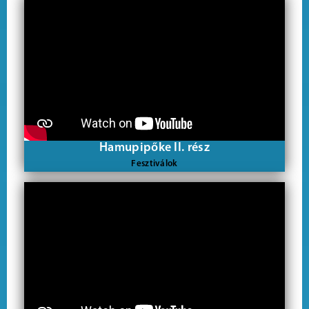
Hamupipőke II. rész
Fesztiválok