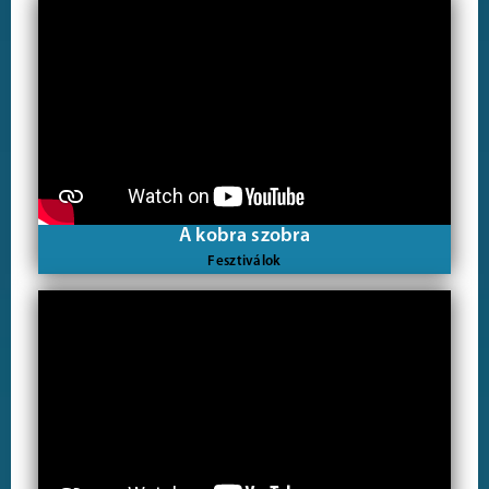
A kobra szobra
Fesztiválok