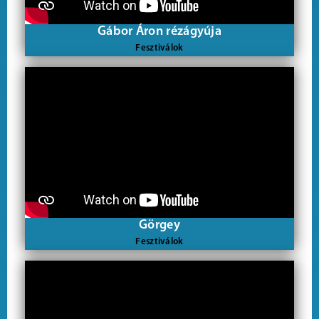
Gábor Áron rézágyúja
Fesztiválok
Görgey
Fesztiválok