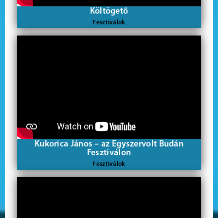
Költögető
Fesztiválok
Kukorica János – az Egyszervolt Budán
Fesztiválon
Fesztiválok