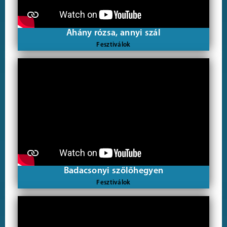
Ahány rózsa, annyi szál
Fesztiválok
Badacsonyi szőlőhegyen
Fesztiválok