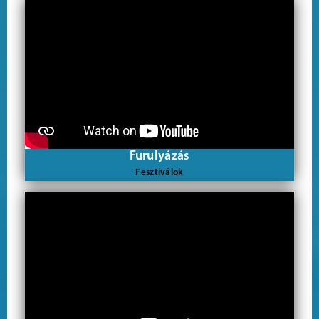
Furulyázás
Fesztiválok