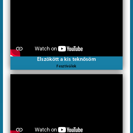
Elszökött a kis teknősöm
Fesztiválok