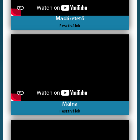
Madáretető
Fesztiválok
Málna
Fesztiválok