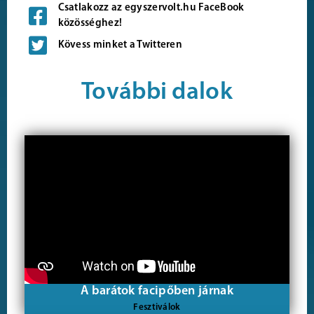
Csatlakozz az egyszervolt.hu FaceBook
közösséghez!
Kövess minket a Twitteren
További dalok
A barátok facipőben járnak
Fesztiválok