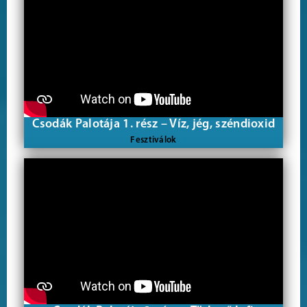
Csodák Palotája 1. rész – Víz, jég, széndioxid
Fesztiválok