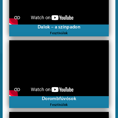
Dalok – a színpadon
Fesztiválok
Dorombfúvósok
Fesztiválok