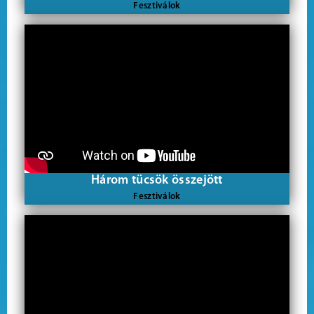
Fesztiválok
Három tücsök összejött
Fesztiválok