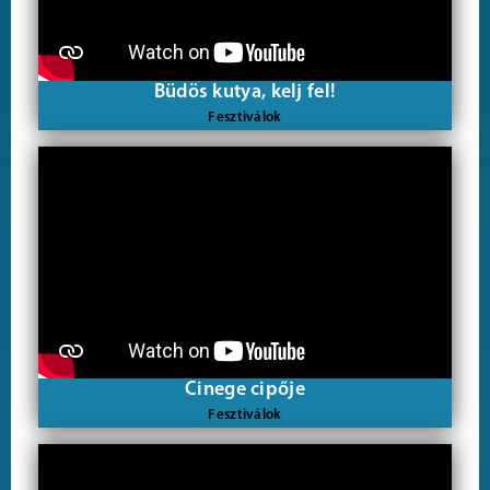
Büdös kutya, kelj fel!
Fesztiválok
Cinege cipője
Fesztiválok