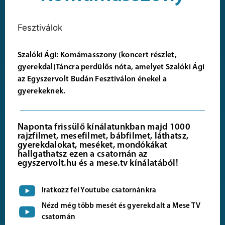
Fesztiválok
Szalóki Ági: Komámasszony (koncert részlet,
gyerekdal)Táncra perdülős nóta, amelyet Szalóki Ági
az Egyszervolt Budán Fesztiválon énekel a
gyerekeknek.
Naponta frissülő kínálatunkban majd 1000
rajzfilmet, mesefilmet, bábfilmet, láthatsz,
gyerekdalokat, meséket, mondókákat
hallgathatsz ezen a csatornán az
egyszervolt.hu és a mese.tv kínálatából!
Iratkozz fel Youtube csatornánkra
Nézd még több mesét és gyerekdalt a Mese TV
csatornán