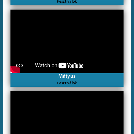
Fesztiválok
Mátyus
Fesztiválok