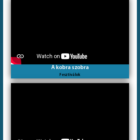
A kobra szobra
Fesztiválok