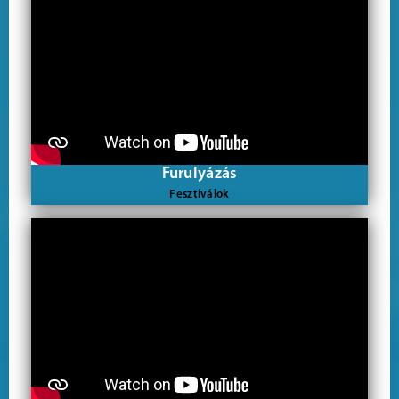
Furulyázás
Fesztiválok