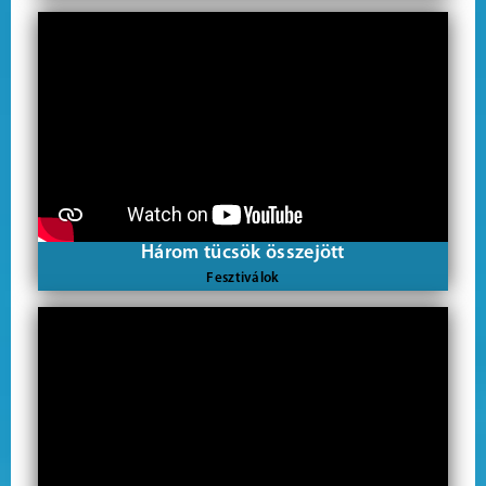
Három tücsök összejött
Fesztiválok