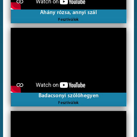
Ahány rózsa, annyi szál
Fesztiválok
Badacsonyi szőlőhegyen
Fesztiválok