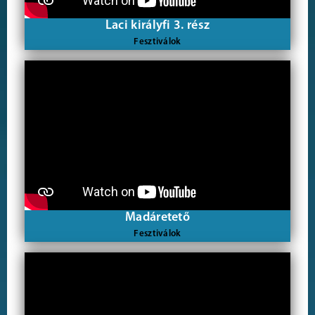
Laci királyfi 3. rész
Fesztiválok
Madáretető
Fesztiválok