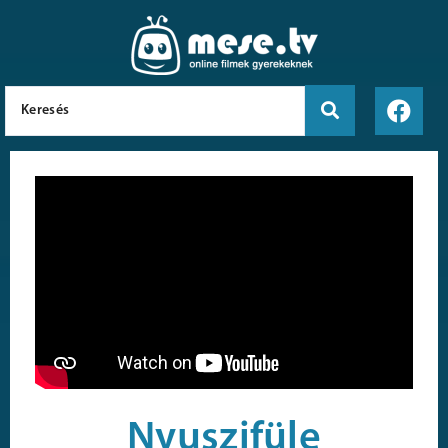
Nyuszifüle