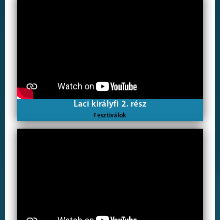
Laci királyfi 2. rész
Fesztiválok