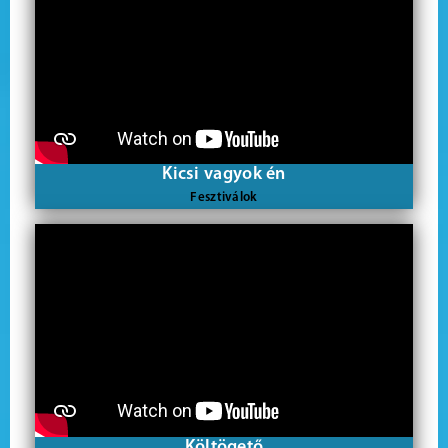
Kicsi vagyok én
Fesztiválok
Költögető