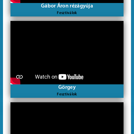
Gábor Áron rézágyúja
Fesztiválok
Görgey
Fesztiválok