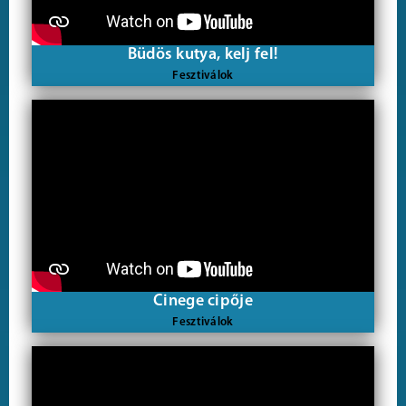
Büdös kutya, kelj fel!
Fesztiválok
Cinege cipője
Fesztiválok