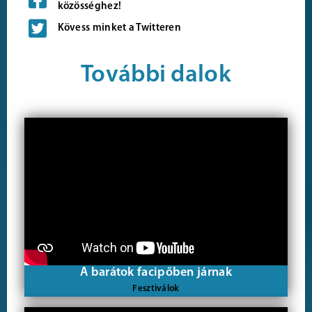
közösséghez!
Kövess minket a Twitteren
További dalok
A barátok facipőben járnak
Fesztiválok