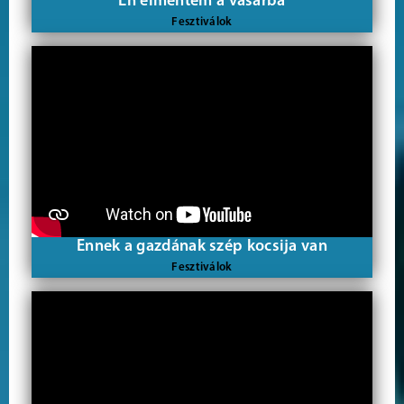
Én elmentem a vásárba
Fesztiválok
Ennek a gazdának szép kocsija van
Fesztiválok