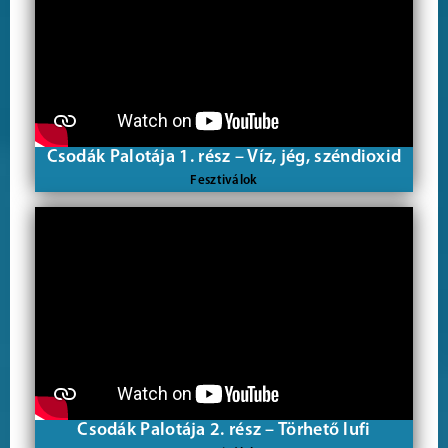
Csodák Palotája 1. rész – Víz, jég, széndioxid
Fesztiválok
Csodák Palotája 2. rész – Törhető lufi