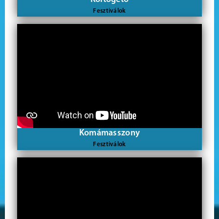
Fesztiválok
Komámasszony
Fesztiválok