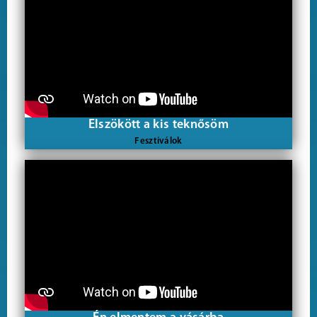
Elszökött a kis teknősöm
Fesztiválok