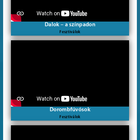
Dalok – a színpadon
Fesztiválok
Dorombfúvósok
Fesztiválok