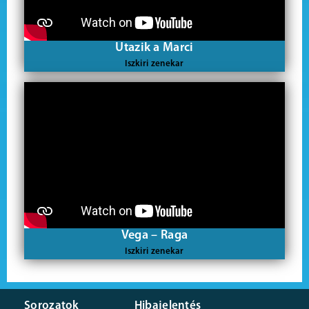
Utazik a Marci
Iszkiri zenekar
Vega – Raga
Iszkiri zenekar
Sorozatok
Hibajelentés