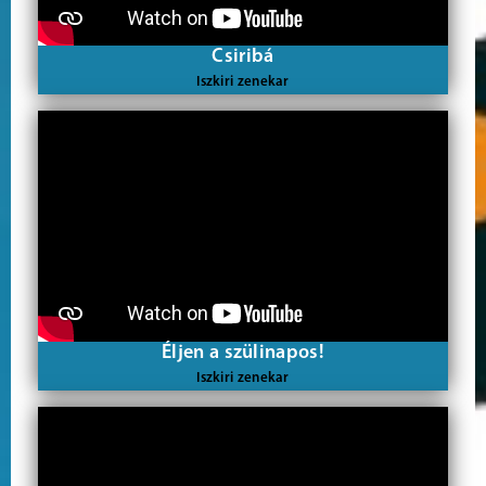
Csiribá
Iszkiri zenekar
Éljen a szülinapos!
Iszkiri zenekar