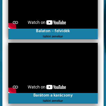
Balaton – felvidék
Iszkiri zenekar
Barátom a karácsony
Iszkiri zenekar