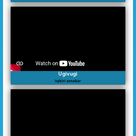
Ugivugi
Iszkiri zenekar