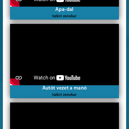
Apa-dal
Iszkiri zenekar
Autót vezet a manó
Iszkiri zenekar