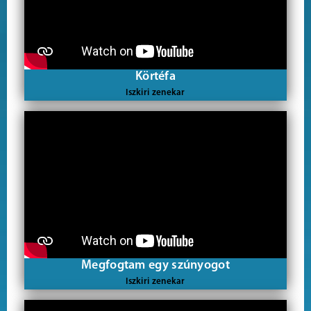
Körtéfa
Iszkiri zenekar
Megfogtam egy szúnyogot
Iszkiri zenekar