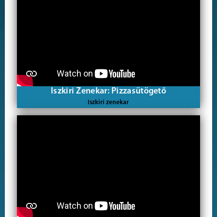
Iszkiri Zenekar: Pizzasütögető
Iszkiri zenekar