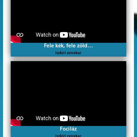
Fele kék, fele zöld…
Iszkiri zenekar
Fociláz
Iszkiri zenekar