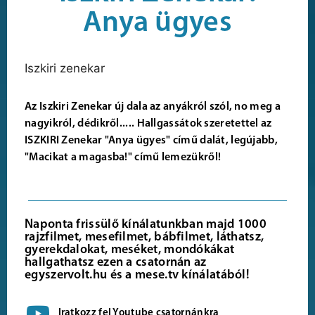
Anya ügyes
Iszkiri zenekar
Az Iszkiri Zenekar új dala az anyákról szól, no meg a
nagyikról, dédikről..... Hallgassátok szeretettel az
ISZKIRI Zenekar "Anya ügyes" című dalát, legújabb,
"Macikat a magasba!" című lemezükről!
Naponta frissülő kínálatunkban majd 1000
rajzfilmet, mesefilmet, bábfilmet, láthatsz,
gyerekdalokat, meséket, mondókákat
hallgathatsz ezen a csatornán az
egyszervolt.hu és a mese.tv kínálatából!
Iratkozz fel Youtube csatornánkra