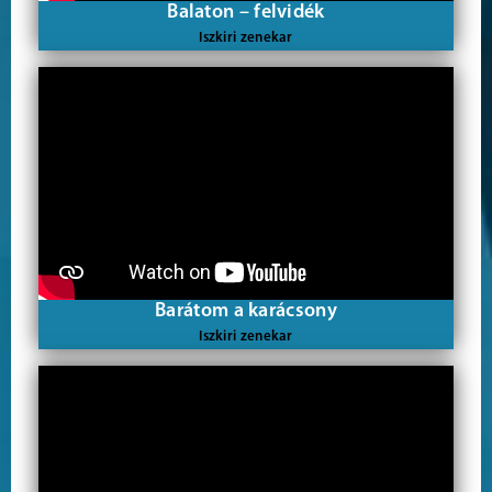
Balaton – felvidék
Iszkiri zenekar
Barátom a karácsony
Iszkiri zenekar