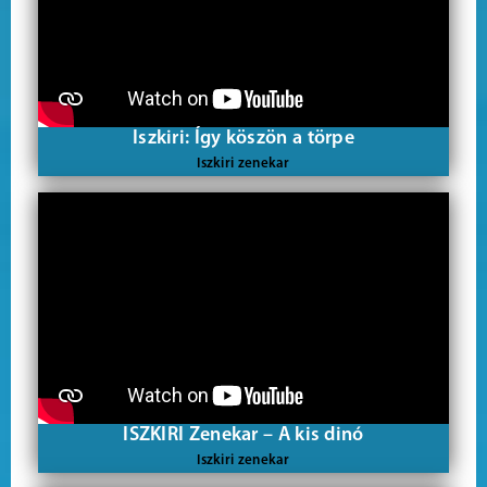
Iszkiri: Így köszön a törpe
Iszkiri zenekar
ISZKIRI Zenekar – A kis dinó
Iszkiri zenekar