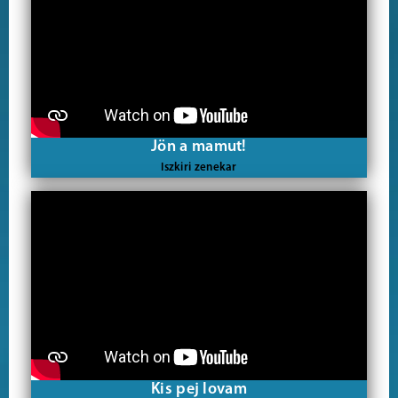
Jön a mamut!
Iszkiri zenekar
Kis pej lovam