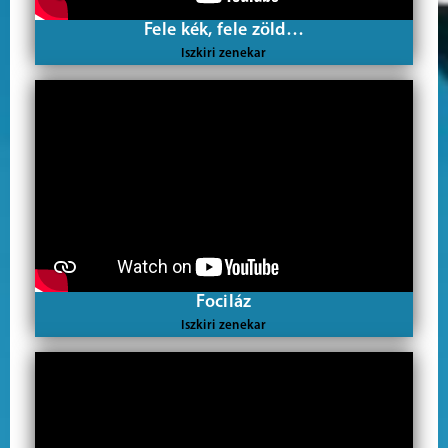
Fele kék, fele zöld…
Iszkiri zenekar
Fociláz
Iszkiri zenekar