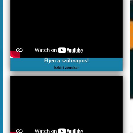
Éljen a szülinapos!
Iszkiri zenekar