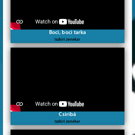
Boci, boci tarka
Iszkiri zenekar
Csiribá
Iszkiri zenekar