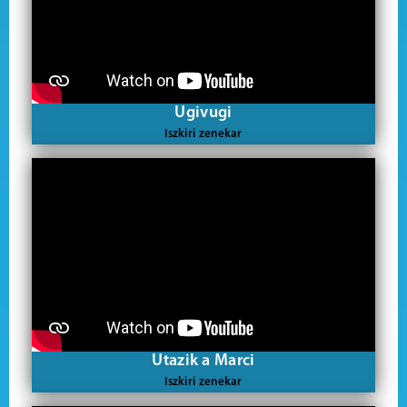
Ugivugi
Iszkiri zenekar
Utazik a Marci
Iszkiri zenekar