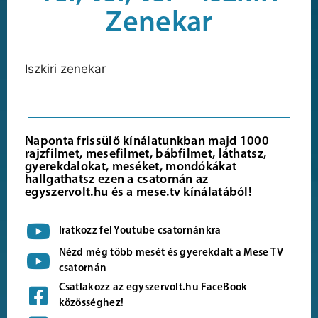
Zenekar
Iszkiri zenekar
Naponta frissülő kínálatunkban majd 1000
rajzfilmet, mesefilmet, bábfilmet, láthatsz,
gyerekdalokat, meséket, mondókákat
hallgathatsz ezen a csatornán az
egyszervolt.hu és a mese.tv kínálatából!
Iratkozz fel Youtube csatornánkra
Nézd még több mesét és gyerekdalt a Mese TV
csatornán
Csatlakozz az egyszervolt.hu FaceBook
közösséghez!