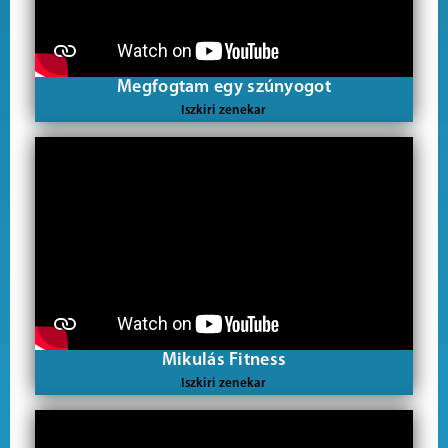
Megfogtam egy szúnyogot
Iszkiri zenekar
Mikulás Fitness
Iszkiri zenekar