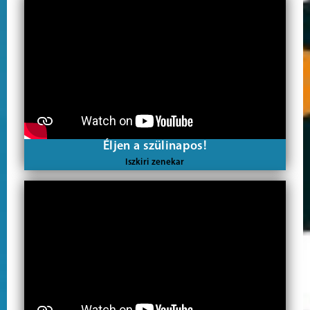
Éljen a szülinapos!
Iszkiri zenekar