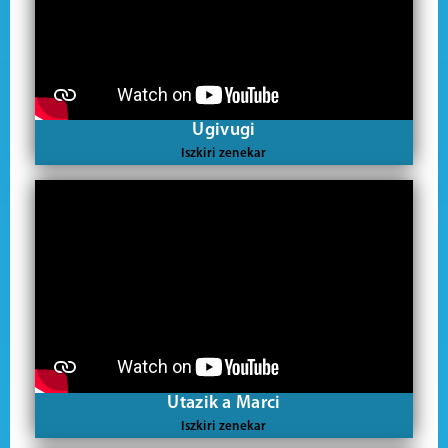
Ugivugi
Iszkiri zenekar
Utazik a Marci
Iszkiri zenekar