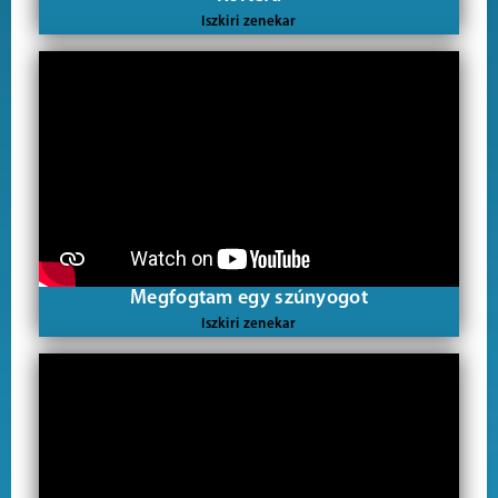
Iszkiri zenekar
Megfogtam egy szúnyogot
Iszkiri zenekar