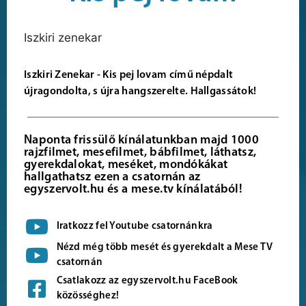
Iszkiri zenekar
Iszkiri Zenekar - Kis pej lovam című népdalt
újragondolta, s újra hangszerelte. Hallgassátok!
Naponta frissülő kínálatunkban majd 1000
rajzfilmet, mesefilmet, bábfilmet, láthatsz,
gyerekdalokat, meséket, mondókákat
hallgathatsz ezen a csatornán az
egyszervolt.hu és a mese.tv kínálatából!
Iratkozz fel Youtube csatornánkra
Nézd még több mesét és gyerekdalt a Mese TV
csatornán
Csatlakozz az egyszervolt.hu FaceBook
közösséghez!