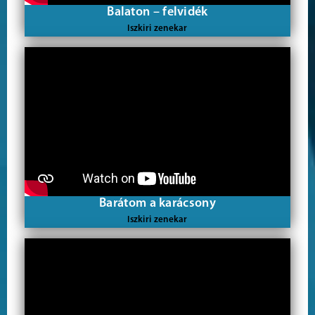
Balaton – felvidék
Iszkiri zenekar
Barátom a karácsony
Iszkiri zenekar