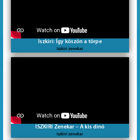
Iszkiri: Így köszön a törpe
Iszkiri zenekar
ISZKIRI Zenekar – A kis dinó
Iszkiri zenekar