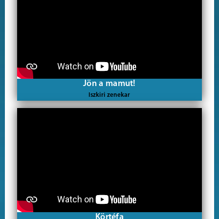
Jön a mamut!
Iszkiri zenekar
Körtéfa