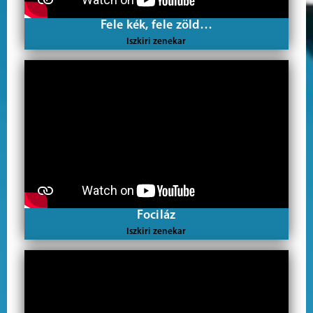
Fele kék, fele zöld…
Iszkiri zenekar
Fociláz
Iszkiri zenekar